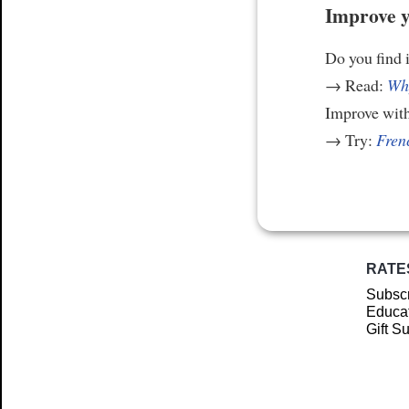
Improve y
Do you find i
→ Read:
Why
Improve wit
→ Try:
Frenc
RATE
Subscr
Educat
Gift S