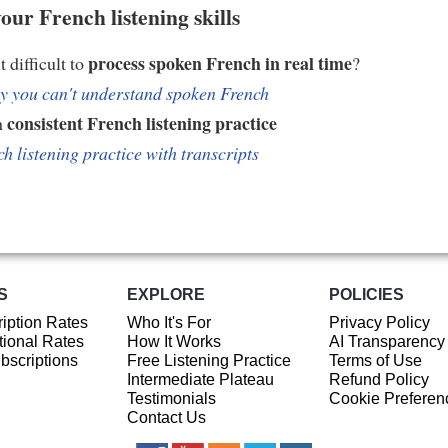
our French listening skills
process spoken French in real time
t difficult to
?
 you can't understand spoken French
consistent French listening practice
h
h listening practice with transcripts
S
EXPLORE
POLICIES
iption Rates
Who It's For
Privacy Policy
ional Rates
How It Works
AI Transparency
ubscriptions
Free Listening Practice
Terms of Use
Intermediate Plateau
Refund Policy
Testimonials
Cookie Preferen
Contact Us