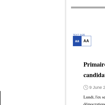
TEXT SIZE
aa
AA
Primair
candida
9 June 
Lundi, l'ex s
démocratiq
Article