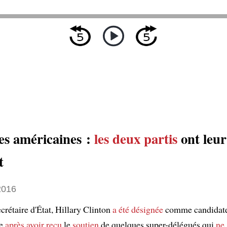
es américaines :
les deux partis
ont leur
t
2016
ecrétaire d'État, Hillary Clinton
a été désignée
comme candidate 
ue
après avoir reçu
le
soutien
de quelques super-délégués qui
ne 