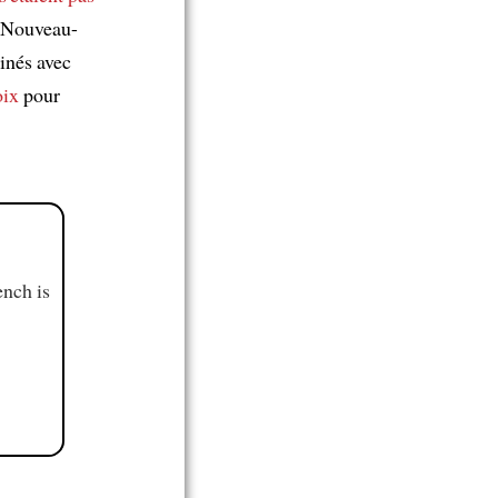
u Nouveau-
inés avec
oix
pour
ench is