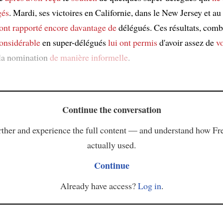
gés
. Mardi, ses victoires en Californie, dans le New Jersey et a
 ont rapporté
encore davantage de
délégués. Ces résultats, comb
onsidérable
en super-délégués
lui ont permis
d'avoir assez de
v
la nomination
de manière informelle
.
Continue the conversation
ther and experience the full content — and understand how Fr
actually used.
Continue
Already have access?
Log in
.