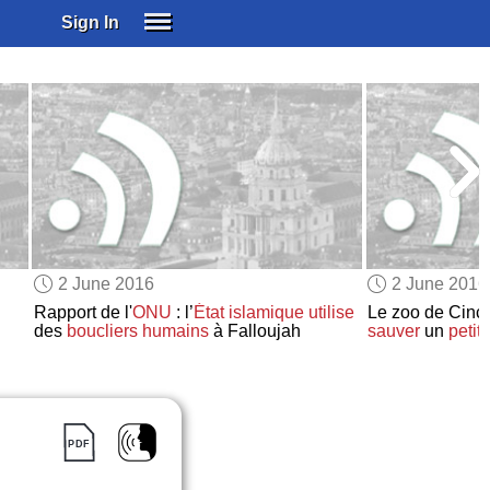
Sign In
SIGN IN
SUBSCRIBE
EDUCATIONAL LICENSES
GIFT CARDS
OTHER LANGUAGES
ABOUT US
ALEXA
2 June 2016
2 June 2016
ADJUST COLORS
Rapport de l'
ONU
: l’
État islamique
utilise
Le zoo de Cinc
des
boucliers humains
à Falloujah
sauver
un
petit