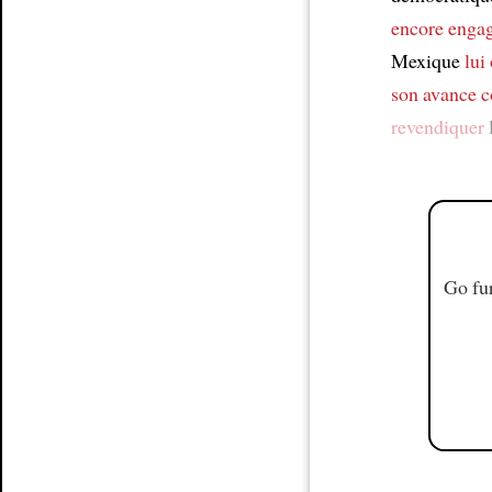
encore enga
Mexique
lui
son avance c
revendiquer
Go fur