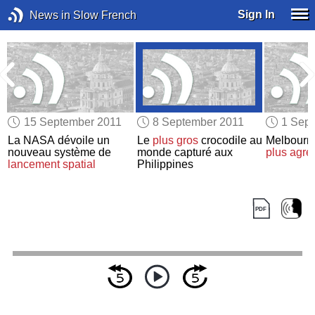
Sign In
News in Slow French
15 September 2011
8 September 2011
1 Sep
La NASA dévoile un
Le
plus gros
crocodile au
Melbourne
e
nouveau système de
monde capturé aux
plus agré
lancement spatial
Philippines