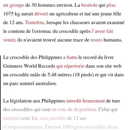
un groupe
de 30 hommes environ. La
bestiole
qui
pèse
1075 kg aurait
dévoré
un agriculteur et tué une jeune fille
de 12 ans.
Toutefois
, lorsque les chasseurs avaient examiné
le contenu de l'estomac du crocodile après
l’avoir fait
vomir
, ils n'avaient trouvé aucune trace de
restes
humains.
Le crocodile des Philippines
a battu
le record du livre
Guinness World Records
qui répertorie
dans son site web
Article
un crocodile mâle de 5,48 mètres (18 pieds) et qui vit dans
un parc naturel australien.
La législation aux Philippines
interdit
fermement
de tuer
des crocodiles qui sont
en voie de disparition
. Celui qui
enfreint
cette loi,
sera passible
de 12 ans
d’emprisonnement. Environ 1000 gros-crocodiles d'eau