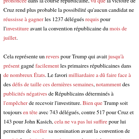
prononcée
dans la course républicaine,
vu que
la victoire de
Cruz rend plus probable la possibilité qu'aucun candidat ne
réussisse à
gagner
les 1237 délégués
requis
pour
l'
investiture
avant la convention républicaine du
mois de
juillet
.
Cela représente un
revers
pour Trump qui avait
jusqu'à
présent
gagné
facilement
les primaires républicaines dans
de nombreux États
. Le favori
milliardaire
a dû faire face à
des
défis de taille
ces dernières semaines
,
notamment
des
Article
publicités négatives
de Républicains déterminés à
l'empêcher
de recevoir l'investiture.
Bien que
Trump soit
toujours
en tête
avec 743 délégués, contre 517 pour Cruz et
143 pour John Kasich,
cela ne va pas lui suffire
pour lui
permettre de
sceller
sa nomination avant la convention de