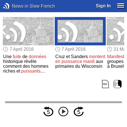
Sign In
News in Slow French
7 April 2016
7 April 2016
31 Ma
Une
fuite
de
données
Cruz et Sanders
montent
Manifesta
historique révèle
en puissance
mardi
aux
groupes a
comment des hommes
primaires du Wisconsin
à Bruxell
riches et
puissants
cachent leur fortune