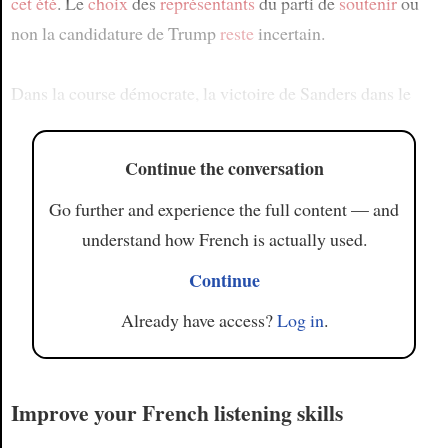
cet été
. Le
choix
des
représentants
du parti de
soutenir
ou
non la candidature de Trump
reste
incertain.
Dans la course démocrate, la victoire de Sanders dans le
Continue the conversation
Go further and experience the full content — and
understand how French is actually used.
Continue
Already have access?
Log in
.
Improve your French listening skills