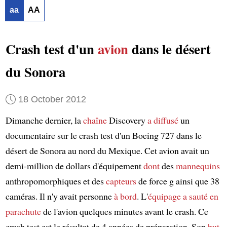
aa
AA
Crash test d'un
avion
dans le désert
du Sonora
18 October 2012
Dimanche dernier, la
chaîne
Discovery
a diffusé
un
documentaire sur le crash test d'un Boeing 727 dans le
désert de Sonora au nord du Mexique. Cet avion avait un
demi-million de dollars d'équipement
dont
des
mannequins
anthropomorphiques et des
capteurs
de force g ainsi que 38
caméras. Il n'y avait personne
à bord
. L'
équipage
a sauté en
parachute
de l'avion quelques minutes avant le crash. Ce
crash test est le résultat de 4 années de préparation. Son
but