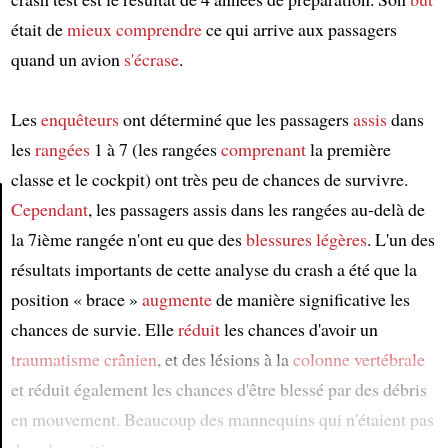
était de
mieux comprendre
ce qui arrive aux passagers
quand un avion
s'écrase
.
Les
enquêteurs
ont déterminé que les passagers
assis
dans
les
rangées
1 à 7 (les rangées
comprenant
la première
classe et le cockpit) ont très peu de chances de survivre.
Cependant
, les passagers assis dans les rangées au-delà de
la 7ième rangée n'ont eu que des
blessures légères
. L'un des
Article
résultats importants de cette analyse du crash a été que la
position « brace »
augmente
de manière significative les
chances de survie. Elle
réduit
les chances d'avoir un
traumatisme crânien
, et des lésions à la
colonne vertébrale
et réduit également les chances d'être blessé par des débris
en mouvement. Beaucoup des mannequins qui n'étaient pas