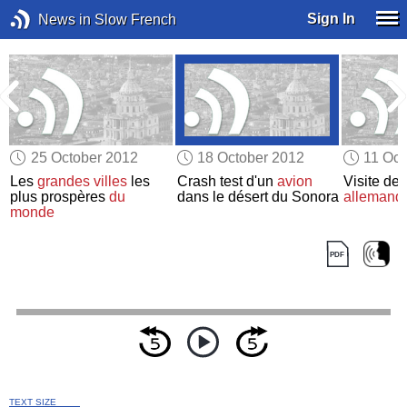
Sign In
News in Slow French
25 October 2012
18 October 2012
11 Oct
Les
grandes villes
les
Crash test d'un
avion
Visite de 
plus prospères
du
dans le désert du Sonora
allemand
monde
TEXT SIZE