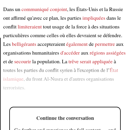
Dans un
communiqué conjoint
, les États-Unis et la Russie
ont affirmé qu'avec ce plan, les parties
impliquées
dans le
conflit
limiteraient
tout usage de la force à des situations
particulières comme celles où elles devraient se défendre.
Les
belligérants
accepteraient
également
de
permettre
aux
organisations humanitaires
d'accéder
aux
régions assiégées
Article
et de
secourir
la population. La
trêve
serait appliquée
à
toutes les parties du conflit syrien à l'exception de l’
État
islamique
, du front Al-Nusra et d'autres organisations
terroristes.
Continue the conversation
Go further and experience the full content — and