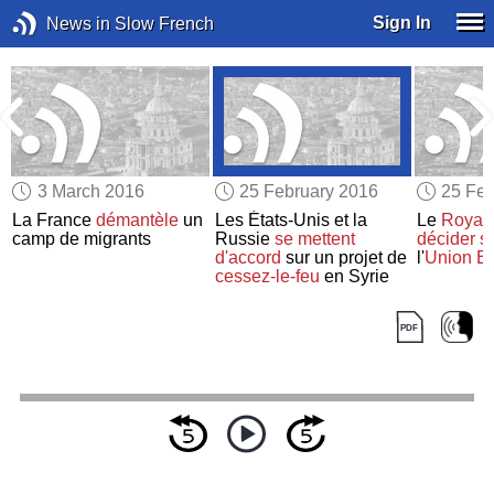
Sign In
News in Slow French
3 March 2016
25 February 2016
25 Feb
La France
démantèle
un
Les États-Unis et la
Le
Royau
u
camp de migrants
Russie
se mettent
décider
s'
d'accord
sur un projet de
l'
Union E
cessez-le-feu
en Syrie