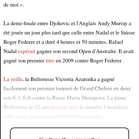
de moi ».
La demi-finale entre Djokovic et l'Anglais Andy Murray a
été jouée un jour plus tard que celle entre Nadal et le Suisse
Roger Federer et a duré 4 heures et 50 minutes. Rafael
Nadal
espérait
gagner son second Open d'Australie. Il avait
gagné son premier
titre
en 2009 contre Roger Federer .
Article
La veille
, la Biélorusse Victoria Azarenka a gagné
facilement son premier tournoi de Grand Chelem en deux
sets 6-3, 6-0 contre la Russe Maria Sharapova. La jeune
Biélorusse de 22 ans
devient ainsi
la numéro 1 mondiale
après avoir gagné sa première finale majeure.