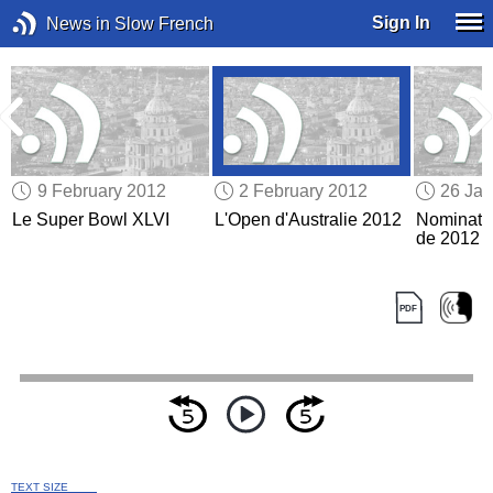
Sign In
News in Slow French
9 February 2012
2 February 2012
26 Jan
Le Super Bowl XLVI
L'Open d'Australie 2012
Nominati
de 2012
TEXT SIZE