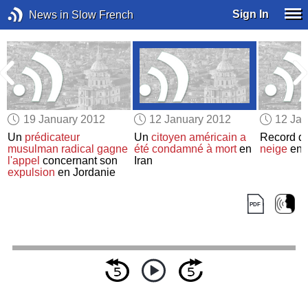
Sign In
News in Slow French
19 January 2012
12 January 2012
12 Jan
Un
prédicateur
Un
citoyen américain
a
Record d
musulman radical
gagne
été condamné à mort
en
neige
en 
l'appel
concernant son
Iran
expulsion
en Jordanie