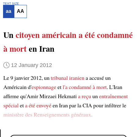
TEXT SIZE
aa
AA
Un
citoyen américain
a été condamné
à mort
en Iran
12 January 2012
Le 9 janvier 2012, un
tribunal iranien
a accusé un
Américain d'
espionnage
et
l'a condamné à mort
. L'Iran
affirme qu'Amir Mirzaei Hekmati
a reçu
un
entraînement
spécial
et
a été envoyé
en Iran par la CIA pour infiltrer le
ministère des Renseignements généraux
.