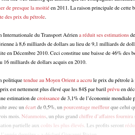
uer
de presque la moitié
en 2011. La raison principale de cette b
te des prix du pétrole
.
n Internationale du Transport Aérien
a réduit ses estimations
de
érienne à 8,6 milliards de dollars au lieu de 9,1 milliards de doll
aite en Décembre 2010. Ceci constitue une baisse de 46% des b
u 16 milliards de dollars acquis en 2010.
on politique
tendue au Moyen Orient
a accru
le prix du pétrole à
 prix est nettement plus élevé que les 84$ par baril
prévu
en déc
une estimation de
croissance
de 3,1% de l’économie mondiale p
aite avec un
écart
de 0,5%, un
pourcentage meilleur
que celui qu
trois mois.
Néanmoins
, un plus grand
chiffre d’affaires
fournira
tion partielle aux
coûts les plus élevés
. Les profits seront
rédu
a l’année dernière » a déclaré Giovanni Bisign