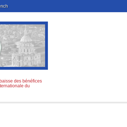
ench
 baisse des bénéfices
nternationale du