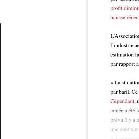
profit dimin
hausse récen
L’Associatio
Article
l’industrie a
estimation f
par rapport a
« La situati
par baril. Ce
Cependant
, 
année a été f
prévu il y a 
une compensa
par rapport 