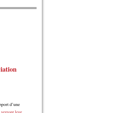
iation
pport d’une
s
verront leur