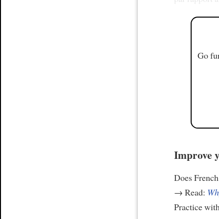
Go fur
Improve y
Does French 
→ Read:
Why
Practice wit