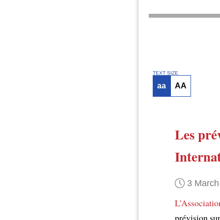
TEXT SIZE
aa
AA
Les prév
Interna
3 March
L’Associatio
prévision su