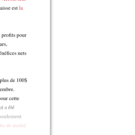
aisse est
la
 profits pour
ars,
énéfices nets
 plus de 100$
embre.
our cette
i a été
seulement
its de moitié