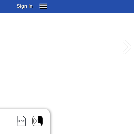
Sign In
SIGN IN
SUBSCRIBE
EDUCATIONAL LICENSES
GIFT CARDS
OTHER LANGUAGES
ABOUT US
ALEXA
ADJUST COLORS