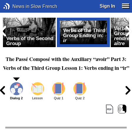
Sign In
News in Slow French
Verbs o
Verbs of the Third
Group 
Group Ending in:
Verbs of the Second
rendre,
ir
Group
aître
The Passé Composé with the Auxiliary “avoir” Part 3:
Verbs of the Third Group Lesson 1: Verbs ending in “ir”
1
Dialog 2
Lesson
Quiz 1
Quiz 2