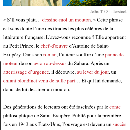
JethroT / Shutterstock
« S’il vous plaît…
dessine-moi un mouton
. » Cette phrase
est sans doute l’une des tirades les plus célèbres de la
littérature française. L’avez-vous reconnue ? Elle appartient
au Petit Prince, le
chef-d'œuvre
d’Antoine de Saint-
Exupéry. Dans son
roman
, l’auteur souffre d’une
panne de
moteur
de son
avion
au-dessus
du Sahara. Après un
atterrissage d’urgence
, il découvre,
au lever du jour
, un
Article
enfant blondinet
venu de nulle part
… Et qui lui demande,
donc, de lui dessiner un mouton.
Des générations de lecteurs ont été fascinées par le
conte
philosophique de Saint-Exupéry. Publié pour la première
fois en 1943 aux États-Unis, l’ouvrage est devenu un
succès