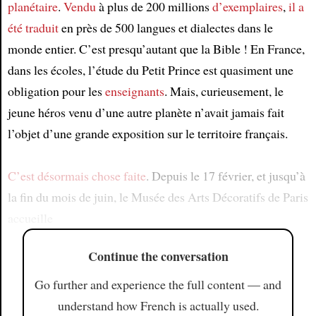
planétaire
.
Vendu
à plus de 200 millions
d’exemplaires
,
il a
été traduit
en près de 500 langues et dialectes dans le
monde entier. C’est presqu’autant que la Bible ! En France,
dans les écoles, l’étude du Petit Prince est quasiment une
obligation pour les
enseignants
. Mais, curieusement, le
jeune héros venu d’une autre planète n’avait jamais fait
l’objet d’une grande exposition sur le territoire français.
C’est désormais chose faite
. Depuis le 17 février, et jusqu’à
la fin du mois de juin, le Musée des Arts Décoratifs de Paris
accueille
Continue the conversation
Go further and experience the full content — and
understand how French is actually used.