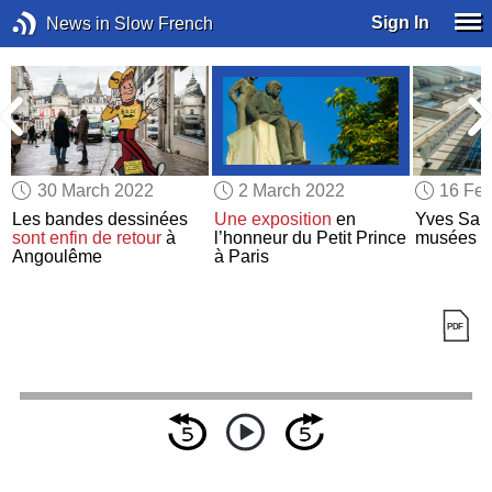
Sign In
News in Slow French
30 March 2022
2 March 2022
16 Feb
Les bandes dessinées
Une exposition
en
Yves Sain
sont enfin de retour
à
l’honneur du Petit Prince
musées
Angoulême
à Paris