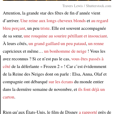
Travers Lewis / Shutterstock.com
Attention, la grande star des fêtes de fin d’année vient
d’arriver.
Une reine aux longs cheveux blonds
et
au regard
bleu perçant
, un peu
triste
. Elle est souvent accompagnée
de sa sœur,
une rouquine
au sourire pétillant et insouciant
.
À leurs côtés,
un grand gaillard
un peu pataud
,
un renne
capricieux et même…
un bonhomme de neige
! Vous les
avez reconnus ? Si ce n’est pas le cas,
vous êtes passés à
côté
de la déferlante « Frozen 2 » ! Car c’est évidemment
Article
de la Reine des Neiges dont on parle : Elsa, Anna, Olaf et
compagnie ont débarqué
sur les écrans
du monde entier
dans la dernière semaine de novembre, et
ils font déjà un
carton
.
Rien qu’aux États-Unis, le film de Disney
a rapporté
près de