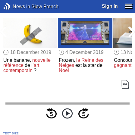
Sign In
News in Slow French
18 December 2019
4 December 2019
13 No
e
Une banane,
nouvelle
Frozen,
la Reine des
Goncourt :
référence
de
l’art
Neiges
est la star de
gagnant
contemporain
?
Noël
TEXT SIZE