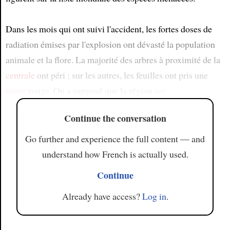
Dans les mois qui ont suivi l'accident, les fortes doses de
radiation émises par l'explosion ont dévasté la population
animale et la flore. La majorité des arbres à proximité de la
centrale
ont péri ; sur les autres, les feuilles ont pris une
teinte
rouge. On a supposé que la région
res
Continue the conversation
Go further and experience the full content — and
understand how French is actually used.
Continue
Already have access?
Log in
.