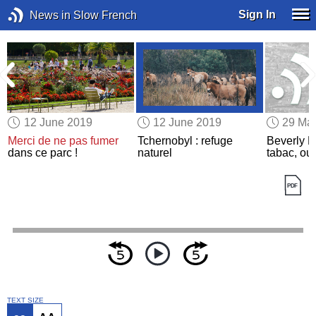
Sign In
News in Slow French
12 June 2019
12 June 2019
29 Ma
Merci de ne pas fumer
Tchernobyl : refuge
Beverly Hi
dans ce parc !
naturel
tabac, oui
TEXT SIZE