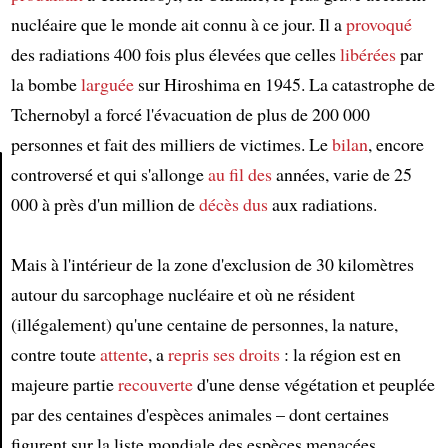
nucléaire que le monde ait connu à ce jour. Il a
provoqué
des radiations 400 fois plus élevées que celles
libérées
par
la bombe
larguée
sur Hiroshima en 1945. La catastrophe de
Tchernobyl a forcé l'évacuation de plus de 200 000
personnes et fait des milliers de victimes. Le
bilan
, encore
controversé et qui s'allonge
au fil des
années, varie de 25
000 à près d'un million de
décès
dus
aux radiations.
Article
Mais à l'intérieur de la zone d'exclusion de 30 kilomètres
autour du sarcophage nucléaire et où ne résident
(illégalement) qu'une centaine de personnes, la nature,
contre toute
attente
, a
repris ses droits
: la région est en
majeure partie
recouverte
d'une dense végétation et peuplée
par des centaines d'espèces animales – dont certaines
figurent sur la liste mondiale des espèces menacées.