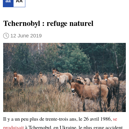
aa
AA
Tchernobyl : refuge naturel
12 June 2019
Il y a un peu plus de trente-trois ans, le 26 avril 1986,
se
produisait
à Tchernobyl, en Ukraine, le plus grave accident