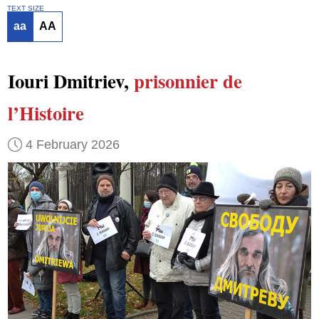
TEXT SIZE
aa
AA
Iouri Dmitriev,
prisonnier de
l’Histoire
4 February 2026