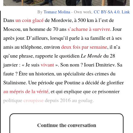
By
Tomasz Molina
-
Own work
,
CC BY-SA 4.0
,
Link
Dans
un coin glacé
de Mordovie, à 500 km à l’est de
Moscou, un homme de 70 ans
s’acharne à survivre
. Jour
Article
après jour. D’ailleurs, lorsqu’il parle à sa famille et à ses
amis au téléphone, environ
deux fois par semaine
, il n’a
qu’une phrase, rapporte le quotidien
Le Monde
du 28
janvier : « Je suis
vivant
». Son nom ? Iouri Dmitriev. Sa
faute ? Être un historien, un spécialiste des crimes du
Stalinisme. Une période que Poutine a décidé de glorifier
au mépris de la vérité
, et qui explique que ce prisonnier
politique
croupisse
depuis 2016 au goulag.
Continue the conversation