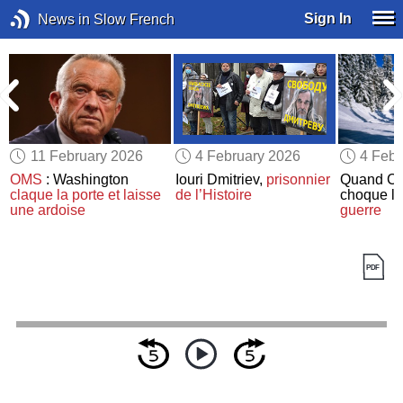
Sign In
News in Slow French
11 February 2026
4 February 2026
4 Febr
OMS
: Washington
Iouri Dmitriev,
prisonnier
Quand Co
claque la porte
et laisse
de l’Histoire
choque l
une ardoise
guerre