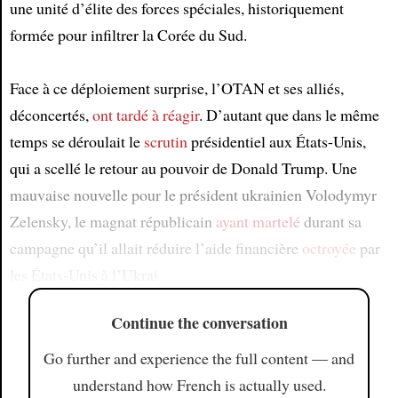
une unité d’élite des forces spéciales, historiquement
formée pour infiltrer la Corée du Sud.
Face à ce déploiement surprise, l’OTAN et ses alliés,
déconcertés,
ont tardé à réagir
. D’autant que dans le même
temps se déroulait le
scrutin
présidentiel aux États-Unis,
qui a scellé le retour au pouvoir de Donald Trump. Une
mauvaise nouvelle pour le président ukrainien Volodymyr
Zelensky, le magnat républicain
ayant martelé
durant sa
campagne qu’il allait réduire l’aide financière
octroyée
par
les États-Unis à l’Ukrai
Continue the conversation
Go further and experience the full content — and
understand how French is actually used.