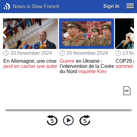
Sign In
News in Slow French
20 November 2024
20 November 2024
13 No
En Allemagne, une crise
Guerre
en Ukraine :
COP29 à 
peut en cacher une autre
l’intervention de la Corée
sommet po
du Nord
inquiète Kiev