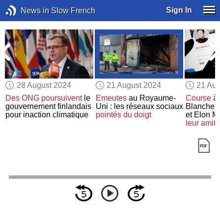
Sign In
News in Slow French
28 August 2024
21 August 2024
21 Aug
:
Des ONG
poursuivent
le
Emeutes
au Royaume-
Course
à 
gouvernement finlandais
Uni : les réseaux sociaux
Blanche 
pour inaction climatique
pointés du doigt
et Elon M
leur amiti