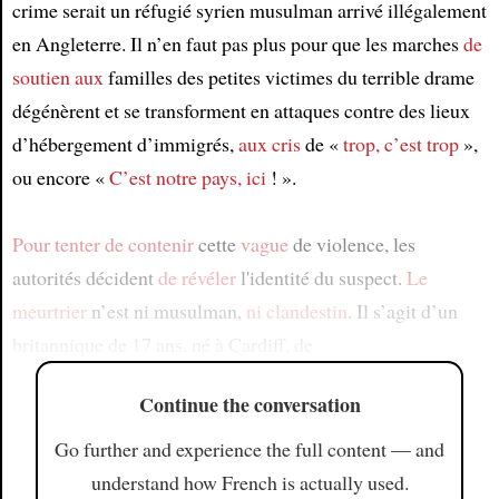
crime serait un réfugié syrien musulman arrivé illégalement
en Angleterre. Il n’en faut pas plus pour que les marches
de
soutien aux
familles des petites victimes du terrible drame
dégénèrent et se transforment en attaques contre des lieux
d’hébergement d’immigrés,
aux cris
de «
trop, c’est trop
»,
ou encore «
C’est notre pays, ici
! ».
Pour tenter de contenir
cette
vague
de violence, les
autorités décident
de révéler
l'identité du suspect.
Le
meurtrier
n’est ni musulman,
ni clandestin
. Il s’agit d’un
britannique de 17 ans, né à Cardiff, de
Continue the conversation
Go further and experience the full content — and
understand how French is actually used.