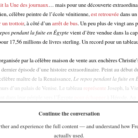
ait la Une des journaux
… mais pour une découverte extraordina
ien, célèbre peintre de l’école vénitienne,
est retrouvée
dans un 
r un trottoir
, à côté d’un
arrêt de bus
. Un peu plus de vingt ans pl
epos pendant la fuite en Égypte
vient d’être vendue dans la cap
our 17,56 millions de livres sterling. Un record pour un tableau
organisée par la célèbre maison de vente aux enchères Christie’s
e dernier épisode d’une histoire extraordinaire. Peint au début 
célèbre maître de la Renaissance,
Le repos pendant la fuite en 
murs d’un palais de Venise. Le tableau
représente
Joseph, la Vie
ent dans leur périple vers l’Égypte
pour échapper
à Hérode. Ap
Continue the conversation
ther and experience the full content — and understand how Fr
actually used.