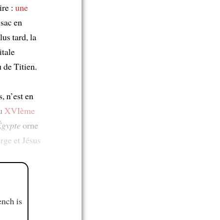
ire :
une
sac en
us tard, la
itale
 de Titien.
, n’est en
du
XVIème
Égypte
orne
rge et Jésus
ench is