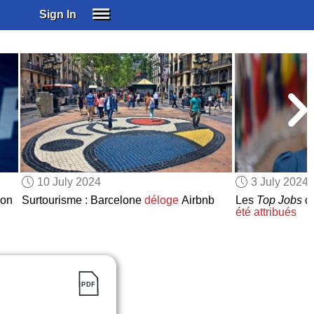
Sign In
SIGN IN
SUBSCRIBE
EDUCATIONAL LICENSES
GIFT CARDS
OTHER LANGUAGES
ABOUT US
ALEXA
10 July 2024
3 July 2024
ADJUST COLORS
ion
Surtourisme : Barcelone
déloge
Airbnb
Les
Top Jobs
de
été attribués