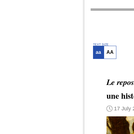
TEXT SIZE
aa
AA
Le repos
une hist
17 July