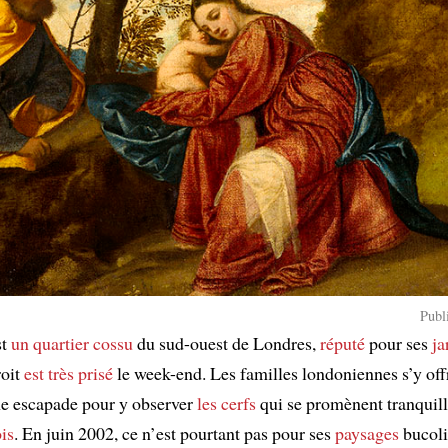
Publ
st
un quartier cossu
du sud-ouest de Londres,
réputé
pour ses
ja
roit
est très prisé
le week-end. Les familles londoniennes s’y off
ne escapade pour y observer
les cerfs
qui se promènent tranqui
is
. En juin 2002, ce n’est pourtant pas pour ses
paysages
bucoli