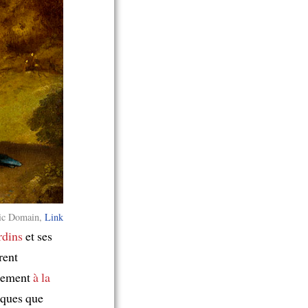
ic Domain,
Link
rdins
et ses
rent
llement
à la
ques que