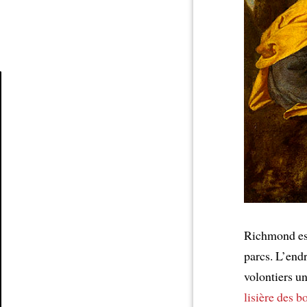
Article
Richmond e
parcs. L’end
volontiers u
lisière
des bo