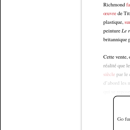
Richmond
f
œuvre
de Tit
plastique,
su
peinture
Le r
britannique p
Cette vente, 
réalité que l
siècle
par le 
d’abord les 
qui se repos
Go fur