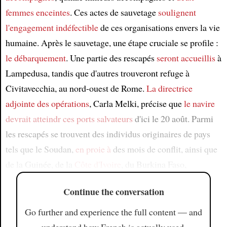
femmes enceintes
. Ces actes de sauvetage
soulignent
l'engagement indéfectible
de ces organisations envers la vie
humaine. Après le sauvetage, une étape cruciale se profile :
le débarquement
. Une partie des rescapés
seront accueillis
à
Lampedusa, tandis que d'autres trouveront refuge à
Civitavecchia, au nord-ouest de Rome.
La directrice
adjointe des opérations
, Carla Melki, précise que
le navire
devrait atteindr
ces ports salvateurs
d'ici le 20 août. Parmi
les rescapés se trouvent des individus originaires de pays
tels que le Soudan,
en proie à
des mois de conflit, ainsi que
de la Guinée, de la
Côte d'Ivoire
, du Burkina Faso,
Continue the conversation
Go further and experience the full content — and