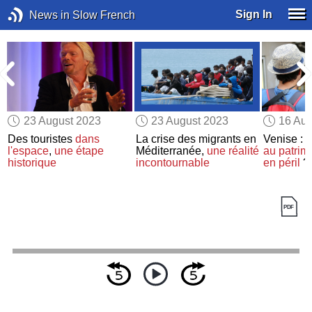
Sign In
News in Slow French
23 August 2023
23 August 2023
16 Aug
Des touristes
dans
La crise des migrants en
Venise : l
l'espace
,
une étape
Méditerranée,
une réalité
au patrim
historique
incontournable
en péril
?