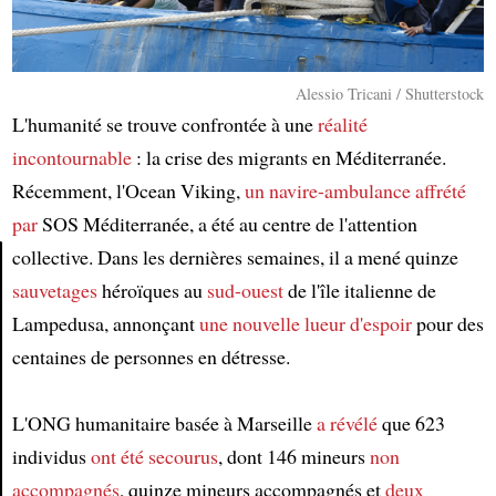
Alessio Tricani / Shutterstock
L'humanité se trouve confrontée à une
réalité
incontournable
: la crise des migrants en Méditerranée.
Récemment, l'Ocean Viking,
un navire-ambulance
affrété
par
SOS Méditerranée, a été au centre de l'attention
collective. Dans les dernières semaines, il a mené quinze
sauvetages
héroïques au
sud-ouest
de l'île italienne de
Article
Lampedusa, annonçant
une nouvelle lueur d'espoir
pour des
centaines de personnes en détresse.
L'ONG humanitaire basée à Marseille
a révélé
que 623
individus
ont été secourus
, dont 146 mineurs
non
accompagnés
, quinze mineurs accompagnés et
deux