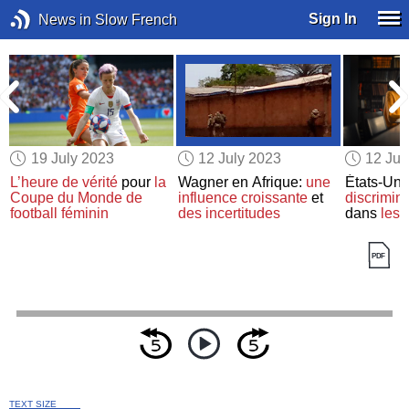
Sign In
News in Slow French
19 July 2023
12 July 2023
12 Jul
L’heure de vérité
pour
la
Wagner en Afrique:
une
États-Uni
Coupe du Monde de
influence croissante
et
discrimina
football féminin
des incertitudes
dans
les 
TEXT SIZE