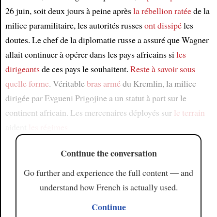
26 juin, soit deux jours à peine après
la rébellion ratée
de la
milice paramilitaire, les autorités russes
ont dissipé
les
doutes. Le chef de la diplomatie russe a assuré que Wagner
allait continuer à opérer dans les pays africains si
les
dirigeants
de ces pays le souhaitent.
Reste à savoir
sous
quelle forme
. Véritable
bras armé
du Kremlin, la milice
dirigée par Evgueni Prigojine a un statut à part sur le
continent africain. Les mercenaires déployés sur
le terrain
aident
les régimes
Continue the conversation
Go further and experience the full content — and
understand how French is actually used.
Continue