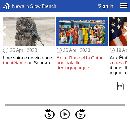
Sign In
News in Slow French
26 April 2023
26 April 2023
19 Apr
Une spirale de violence
Entre l’Inde et la Chine
,
Aux États
inquiétante
au Soudan
une bataille
zones d’
démographique
d’une filtr
inquiétan