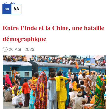
TEXT SIZE
aa
AA
Entre l’Inde et la Chine
,
une bataille
démographique
26 April 2023