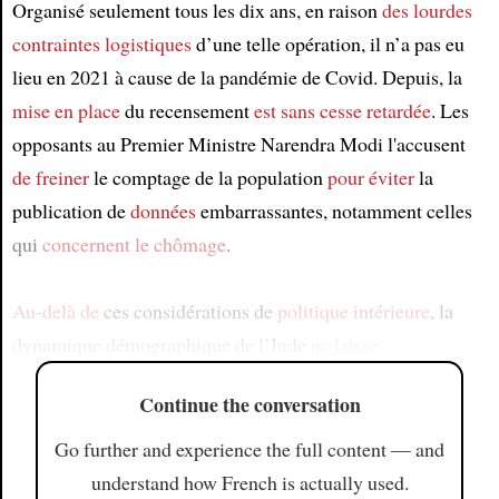
Organisé seulement tous les dix ans, en raison
des lourdes
contraintes logistiques
d’une telle opération, il n’a pas eu
lieu en 2021 à cause de la pandémie de Covid. Depuis, la
mise en place
du recensement
est sans cesse retardée
. Les
opposants au Premier Ministre Narendra Modi l'accusent
de freiner
le comptage de la population
pour éviter
la
publication de
données
embarrassantes, notamment celles
qui
concernent
le chômage
.
Au-delà de
ces considérations de
politique intérieure
, la
dynamique démographique de l’Inde
ne laisse
Continue the conversation
Go further and experience the full content — and
understand how French is actually used.