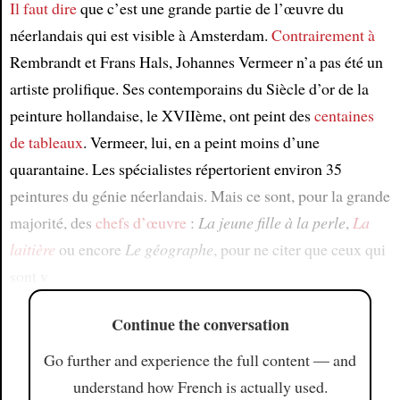
Il faut dire
que c’est une grande partie de l’œuvre du
néerlandais qui est visible à Amsterdam.
Contrairement à
Rembrandt et Frans Hals, Johannes Vermeer n’a pas été un
artiste prolifique. Ses contemporains du Siècle d’or de la
peinture hollandaise, le XVIIème, ont peint des
centaines
de tableaux
. Vermeer, lui, en a peint moins d’une
quarantaine. Les spécialistes répertorient environ 35
peintures du génie néerlandais. Mais ce sont, pour la grande
majorité, des
chefs d’œuvre
:
La jeune fille à la perle
,
La
laitière
ou encore
Le géographe
, pour ne citer que ceux qui
sont v
Continue the conversation
Go further and experience the full content — and
understand how French is actually used.