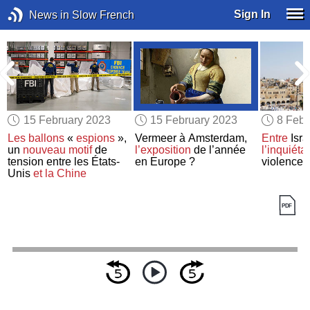
Sign In
News in Slow French
15 February 2023
15 February 2023
8 Febr
a
Les ballons
«
espions
»,
Vermeer à Amsterdam,
Entre
Isra
un
nouveau motif
de
l’exposition
de l’année
l’inquiéta
tension entre les États-
en Europe ?
violence
Unis
et la Chine