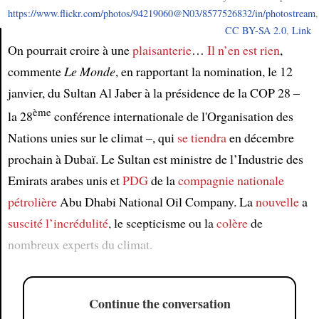
https://www.flickr.com/photos/94219060@N03/8577526832/in/photostream
,
CC BY-SA 2.0
,
Link
On pourrait croire à une
plaisanterie
…
Il n’en est rien
,
commente
Le Monde
, en rapportant la nomination, le 12
Article
janvier, du Sultan Al Jaber à la présidence de la COP 28 –
ème
la 28
conférence internationale de l'Organisation des
Nations unies sur le climat –, qui
se tiendra
en décembre
prochain à Dubaï. Le Sultan est ministre de l’Industrie des
Emirats arabes unis et
PDG
de la
compagnie nationale
pétrolière
Abu Dhabi National Oil Company. La
nouvelle
a
suscité
l’incrédulité
, le scepticisme ou la
colère
de
nombreux experts du climat.
Continue the conversation