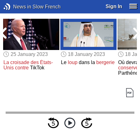
Sign In
News in Slow French
25 January 2023
18 January 2023
18 Jan
La croisade des États-
Le
loup
dans la
bergerie
Où devra
à
Unis
contre
TikTok
conservé
Parthéno