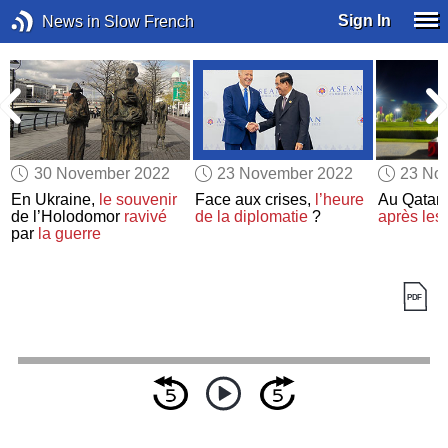
Sign In
News in Slow French
30 November 2022
23 November 2022
23 No
En Ukraine,
le souvenir
Face aux crises,
l’heure
Au Qatar,
de l’Holodomor
ravivé
de la diplomatie
?
après les
par
la guerre