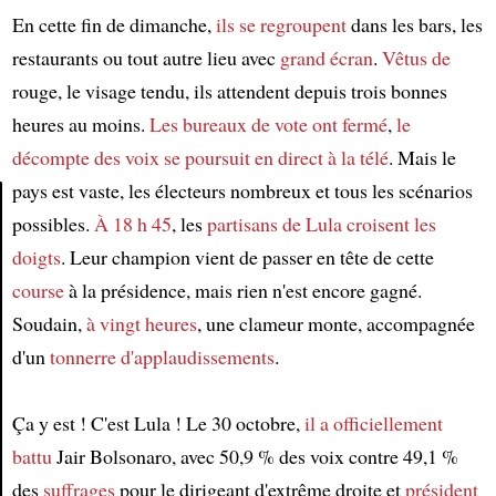
En cette fin de dimanche,
ils se regroupent
dans les bars, les
restaurants ou tout autre lieu avec
grand écran
.
Vêtus de
rouge, le visage tendu, ils attendent depuis trois bonnes
heures au moins.
Les bureaux de vote
ont fermé
,
le
décompte des voix
se poursuit en direct à la télé
. Mais le
pays est vaste, les électeurs nombreux et tous les scénarios
possibles.
À 18 h 45
, les
partisans de Lula
croisent les
Article
doigts
. Leur champion vient de passer en tête de cette
course
à la présidence, mais rien n'est encore gagné.
Soudain,
à vingt heures
, une clameur monte, accompagnée
d'un
tonnerre d'applaudissements
.
Ça y est ! C'est Lula ! Le 30 octobre,
il a officiellement
battu
Jair Bolsonaro, avec 50,9 % des voix contre 49,1 %
des
suffrages
pour le dirigeant d'extrême droite et
président