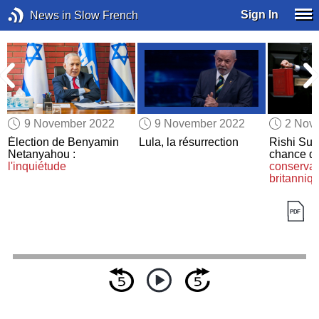
Sign In
News in Slow French
9 November 2022
9 November 2022
2 Nov
Élection de Benyamin
Lula, la résurrection
Rishi Sun
Netanyahou :
chance d
l'inquiétude
conservat
britanniq