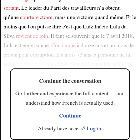
sortant
. Le leader du Parti des travailleurs n’a obtenu
qu’une
courte victoire
, mais une victoire quand même. Et le
moins que l'on puisse dire c'est que Luiz Inácio Lula da
Silva
revient de loin
. Il faut se souvenir que le 7 avril 2018,
Lula est emprisonné.
Condamné
à douze ans et un mois de
prison pour corruption. Il a alors 73 ans et personne ne lui
voit
un avenir politique
. Mais c'est mal connaître celui que
Continue the conversation
Go further and experience the full content — and
understand how French is actually used.
Continue
Already have access?
Log in
.