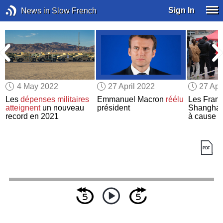
Sign In
News in Slow French
4 May 2022
27 April 2022
27 Apr
Les
dépenses militaires
Emmanuel Macron
réélu
Les Franç
atteignent
un nouveau
président
Shangha
record en 2021
à cause 