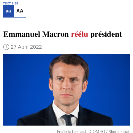
TEXT SIZE
aa
AA
Emmanuel Macron
réélu
président
27 April 2022
Frederic Legrand - COMEO / Shutterstock