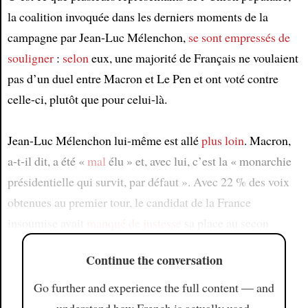
la coalition invoquée dans les derniers moments de la
campagne par Jean-Luc Mélenchon,
se sont empressés de
souligner
:
selon
eux, une majorité de Français ne voulaient
pas d’un duel entre Macron et Le Pen et ont voté contre
celle-ci, plutôt que pour celui-là.
Jean-Luc Mélenchon lui-même est allé
plus loin
. Macron,
a-t-il dit, a été «
mal
élu » et, avec lui, c’est la « monarchie
présidentielle qui survit, par défaut ». Avec 22 % des voix
obtenues au premier tour, le candidat de la France
insoumise avait
manqué
de justesse
sa place au secon
Continue the conversation
Go further and experience the full content — and