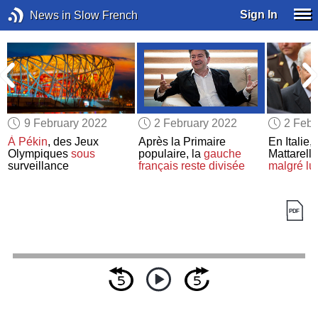
Sign In
News in Slow French
9 February 2022
2 February 2022
2 Febr
À Pékin
, des Jeux
Après la Primaire
En Italie,
Olympiques
sous
populaire, la
gauche
Mattarella
surveillance
français
reste divisée
malgré lui