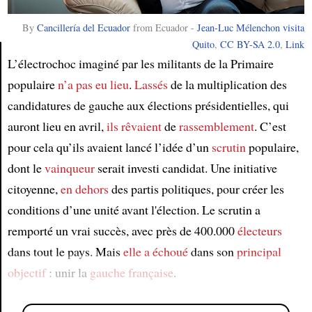
By
Cancillería del Ecuador
from Ecuador -
Jean-Luc Mélenchon visita
Quito
,
CC BY-SA 2.0
,
Link
L’électrochoc imaginé par les militants de la Primaire
populaire
n’a pas eu lieu
.
Lassés
de la multiplication des
Article
candidatures de gauche aux élections présidentielles, qui
auront lieu en avril,
ils rêvaient
de
rassemblement
. C’est
pour cela qu’ils avaient lancé l’idée d’un
scrutin
populaire,
dont le
vainqueur
serait investi candidat. Une initiative
citoyenne,
en dehors
des partis politiques, pour créer les
conditions d’une unité avant l'élection. Le scrutin a
remporté un vrai succès, avec près de 400.000
électeurs
dans tout le pays. Mais
elle a échoué
dans son
principal
objectif
: unir la
gauche française
.