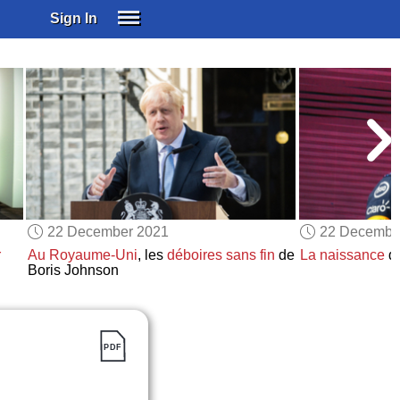
Sign In
SIGN IN
SUBSCRIBE
EDUCATIONAL LICENSES
GIFT CARDS
OTHER LANGUAGES
ABOUT US
ALEXA
22 December 2021
22 Decembe
ADJUST COLORS
r
Au Royaume-Uni
, les
déboires sans fin
de
La naissance
d
Boris Johnson