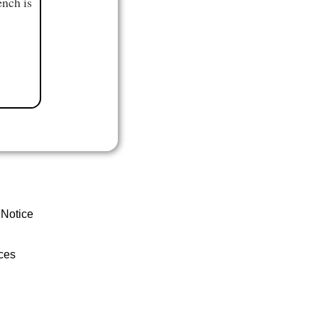
ench is
 Notice
ces