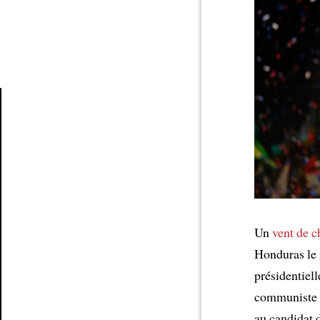
Article
Un
vent de 
Honduras le m
présidentiell
communiste a
au candidat 