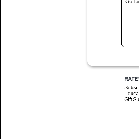
Go fur
RATE
Subscr
Educat
Gift S