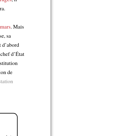
ra.
 mars
. Mais
se, sa
t d’abord
 chef d’État
stitution
ion de
station