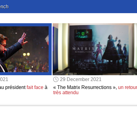
ench
2021
29 December 2021
au président
fait face
à
« The Matrix Resurrections »,
un retou
très attendu