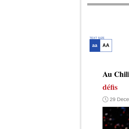
TEXT SIZE
aa
AA
Au Chil
défis
29 Dec