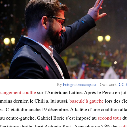
By
Fotografoencampana
-
Own work
,
CC B
changement
souffle
sur l’Amérique Latine. Après le Pérou en juin
oins dernier, le Chili a, lui aussi,
basculé à gauche
lors des él
es. C’était dimanche 19 décembre. À la tête d’une coalition alla
u centre-gauche, Gabriel Boric s’est imposé au
second tour
d
d’extrême-droite, José Antonio Kast. Avec plus de 55% des
suf