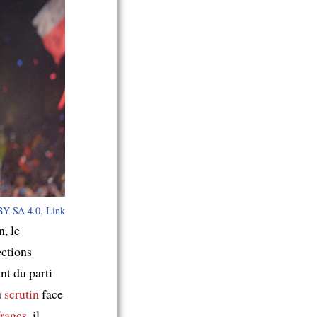
Y-SA 4.0
,
Link
, le
ections
nt du parti
u
scrutin
face
frages
, il