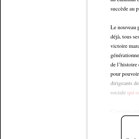
succède au p
Le nouveau 
déjà, tous se
victoire mar
générationnel
de l’histoire 
pour pouvoir 
dirigeants d
sociale
qui o
C’est une aut