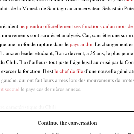
alais de la Moneda de Santiago au conservateur Sebastián Piñe
président
ne prendra officiellement ses fonctions
qu’au mois de
s mouvements sont scrutés et analysés. Car, sans être une surpri
que une profonde rupture dans le
pays andin
. Le changement es
 : ancien leader étudiant, Boric devient, à 35 ans, le plus jeune
du Chili. Il a d’ailleurs tout juste l’âge légal autorisé par la Con
exercer la fonction. Il est
le chef de file
d’une nouvelle générat
e gauche, qui ont fait leurs armes lors des mouvements de prote
nt secoué
le pays ces dernières années.
re caractéristique du Chili
Continue the conversation