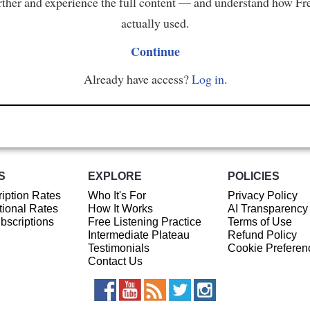
ther and experience the full content — and understand how Fr
actually used.
Continue
Already have access?
Log in
.
S
EXPLORE
POLICIES
iption Rates
Who It's For
Privacy Policy
ional Rates
How It Works
AI Transparency
ubscriptions
Free Listening Practice
Terms of Use
Intermediate Plateau
Refund Policy
Testimonials
Cookie Preferen
Contact Us