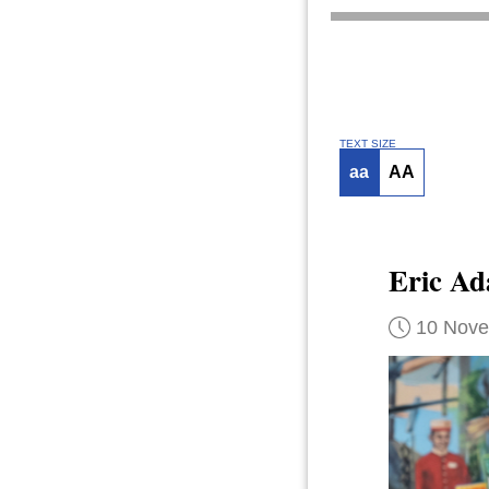
TEXT SIZE
aa
AA
Eric Ad
10 Nov