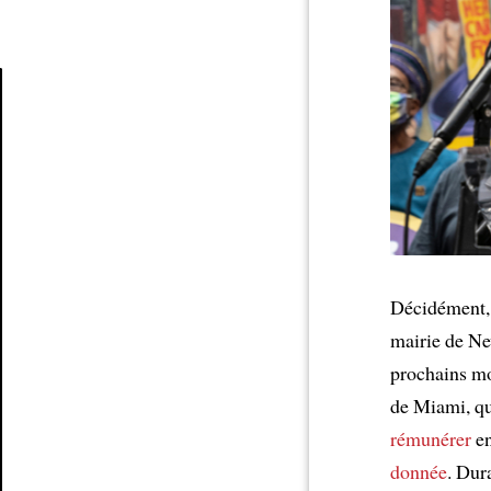
Article
Décidément, 
mairie de Ne
prochains moi
de Miami, qu
rémunérer
e
donnée
. Dur