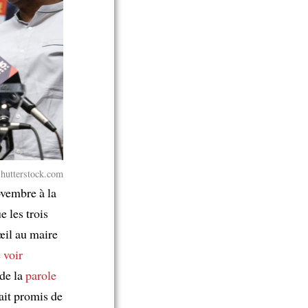
Shutterstock.com
ovembre à la
 les trois
’œil au maire
 voir
 de la
parole
ait promis de