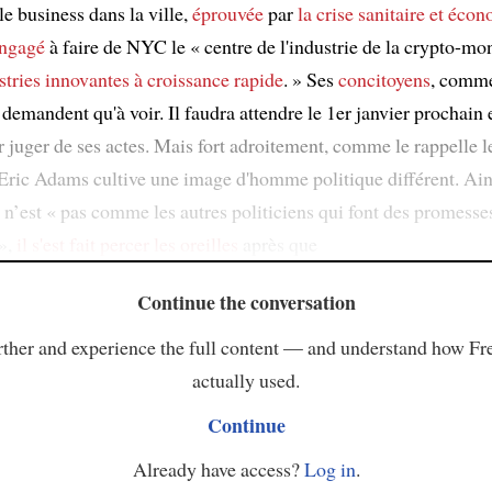
 le business dans la ville,
éprouvée
par
la crise sanitaire et éco
engagé
à faire de NYC le « centre de l'industrie de la crypto-mo
stries innovantes à croissance rapide
. » Ses
concitoyens
, comme
e demandent qu'à voir. Il faudra attendre le 1er janvier prochain 
 juger de ses actes. Mais fort adroitement, comme le rappelle 
 Eric Adams cultive une image d'homme politique différent. Ain
l n’est « pas comme les autres politiciens qui font des promess
»,
il s'est fait percer les oreilles
après que
Continue the conversation
ther and experience the full content — and understand how Fr
actually used.
Continue
Already have access?
Log in
.