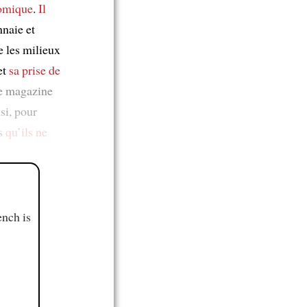
nomique
.
Il
nnaie et
 les milieux
et
sa prise de
le magazine
si, pour
es
qu’ils ne
ench is