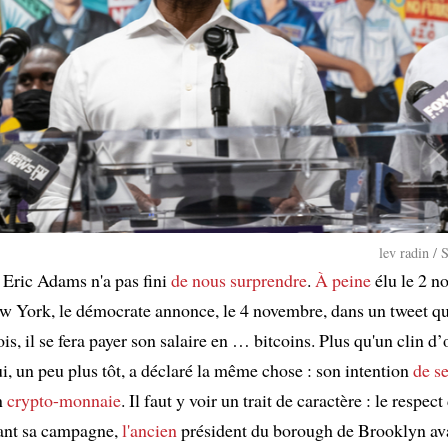
lev radin / 
Eric Adams n'a pas fini
de nous surprendre
.
À peine
élu le 2 n
w York, le démocrate annonce, le 4 novembre, dans un tweet que
s, il se fera payer son salaire en … bitcoins. Plus qu'un clin d
i, un peu plus tôt, a déclaré la même chose : son intention
de se
n
crypto-monnaie
. Il faut y voir un trait de caractère : le respect
ant sa campagne,
l'ancien
président du borough de Brooklyn av