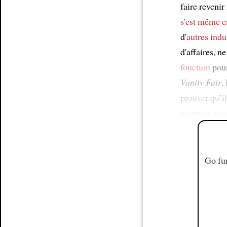
faire revenir
s'est même 
d'
autres indu
d'affaires, n
fonction
pour
Vanity Fair
,
prouver qu’i
tiennent pas
Go fur