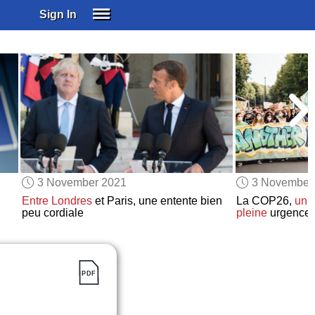
Sign In
SIGN IN
SUBSCRIBE
EDUCATIONAL LICENSES
GIFT CARDS
OTHER LANGUAGES
ABOUT US
ALEXA
3 November 2021
3 November
ADJUST COLORS
Entre Londres
et Paris, une entente bien
La COP26,
un 
peu cordiale
pleine
urgence 