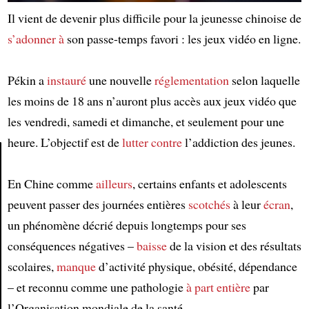
Il vient de devenir plus difficile pour la jeunesse chinoise de
s’adonner à
son passe-temps favori : les jeux vidéo en ligne.
Pékin a
instauré
une nouvelle
réglementation
selon laquelle
les moins de 18 ans n’auront plus accès aux jeux vidéo que
les vendredi, samedi et dimanche, et seulement pour une
heure. L’objectif est de
lutter contre
l’addiction des jeunes.
En Chine comme
ailleurs
, certains enfants et adolescents
Article
peuvent passer des journées entières
scotchés
à leur
écran
,
un phénomène décrié depuis longtemps pour ses
conséquences négatives –
baisse
de la vision et des résultats
scolaires,
manque
d’activité physique, obésité, dépendance
– et reconnu comme une pathologie
à part entière
par
l’Organisation mondiale de la santé.