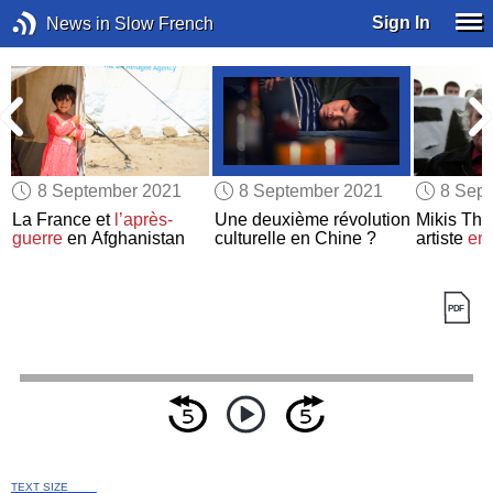
Sign In
News in Slow French
8 September 2021
8 September 2021
8 Sep
e
La France et
l’après-
Une deuxième révolution
Mikis The
guerre
en Afghanistan
culturelle en Chine ?
artiste
en
TEXT SIZE