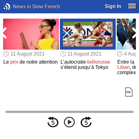
Sign In
News in Slow French
11 August 2021
11 August 2021
4 Augu
e
Le
prix
de notre attention
L’autocratie
biélorusse
Entre la F
s’étend jusqu’à Tokyo
Liban
, de
complexe