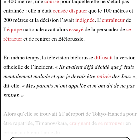
× 400 mètres, une
course
pour laquelle elle ne s’était pas
entraînée : elle n’était
censée
disputer
que le 100 mètres et
200 mètres et la décision l’avait
indignée
. L’
entraîneur
de
l’
équipe
nationale avait alors
essayé
de la persuader de
se
rétracter
et de rentrer en Biélorussie.
En même temps, la télévision biélorusse
diffusait
la version
officielle de l’incident. «
Ils avaient déjà décidé que j’étais
mentalement malade et que je devais être
retirée
des Jeux
»,
dit-elle. «
Mes parents m’ont appelée et m’ont dit de ne pas
rentrer.
»
Alors qu’elle se trouvait à l’aéroport de Tokyo-Haneda pour
être rapatriée, Timanovskaïa,
craignant
de
se retrouver
en
prison, a obtenu l’aide du