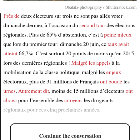
Obatala-photography / Shutterstock.com
Près de
deux électeurs sur trois ne sont pas allés voter
dimanche dernier, à l’occasion du
second tour
des élections
Article
régionales. Plus de 65% d’abstention, c’est à
peine mieux
que lors du premier tour: dimanche 20 juin, ce
taux
avait
atteint
66,7%. C’est surtout 20 points de moins qu’en 2015,
lors des dernières régionales !
Malgré les appels
à la
mobilisation de la classe politique, malgré les
enjeux
électoraux, plus de 31 millions de Français
ont boudé
les
urnes
.
Autrement dit
, moins de 15 millions d’électeurs
ont
choisi
pour l’ensemble des
citoyens
les dirigeants
régionaux pour ces cinq prochaines années.
Continue the conversation