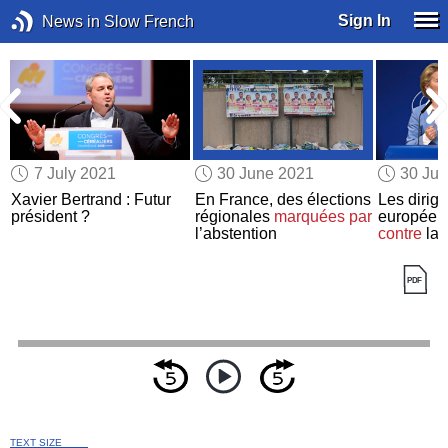
Sign In
News in Slow French
7 July 2021
30 June 2021
30 Ju
Xavier Bertrand : Futur
En France, des élections
Les dirig
président ?
régionales
marquées par
europée
l’abstention
contre
la
TEXT SIZE