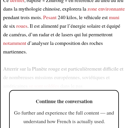
Ce
dernier
, baptisé « Zhurong » en référence au dieu du feu
dans la mythologie chinoise, explorera la
zone environnante
pendant trois mois.
Pesant
240 kilos, le véhicule est
muni
de six
roues
. Il est alimenté par l’énergie solaire et équipé
de caméras, d’un radar et de lasers qui lui permettront
notamment
d’analyser la composition des roches
martiennes.
Atterrir sur la Planète rouge est particulièrement difficile et
de nombreuses missions européennes, soviétiques et
américaines
se sont soldées
dans le pas
Continue the conversation
Go further and experience the full content — and
understand how French is actually used.