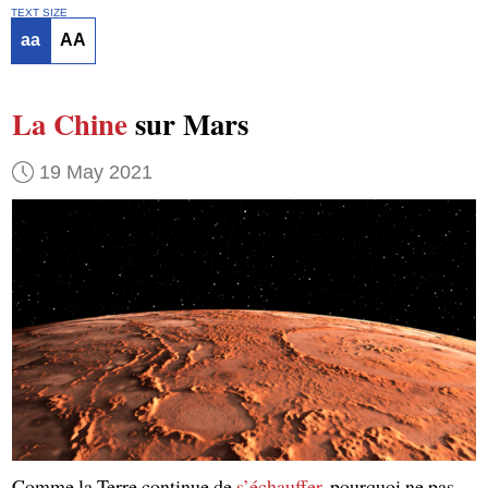
TEXT SIZE
aa
AA
La Chine
sur Mars
19 May 2021
Comme la Terre continue de
s’échauffer
, pourquoi ne pas