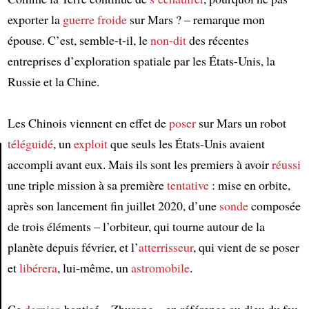
exporter la
guerre froide
sur Mars ? – remarque mon
épouse. C’est, semble-t-il, le
non-dit
des récentes
entreprises d’exploration spatiale par les États-Unis, la
Russie et la Chine.
Les Chinois viennent en effet de
poser
sur Mars un robot
téléguidé
, un
exploit
que seuls les États-Unis avaient
accompli avant eux. Mais ils sont les premiers à avoir
réussi
une triple mission à sa première
tentative
: mise en orbite,
Article
après son lancement fin juillet 2020, d’une
sonde
composée
de trois éléments – l’orbiteur, qui tourne autour de la
planète depuis février, et l’
atterrisseur
, qui vient de se poser
et
libérera
, lui-même, un
astromobile
.