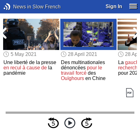
Sign In
News in Slow French
5 May 2021
28 April 2021
28 Apr
Une liberté de la presse
Des multinationales
La
gauch
en recul
à cause de
la
dénoncées
pour le
recherch
pandémie
travail forcé
des
pour 202
Ouïghours
en Chine