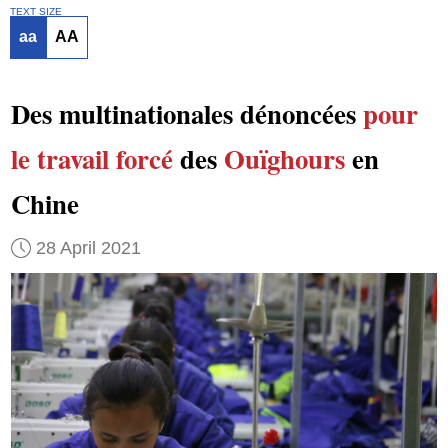
TEXT SIZE
aa
AA
Des multinationales dénoncées
pour
le travail forcé
des
Ouïghours
en
Chine
28 April 2021