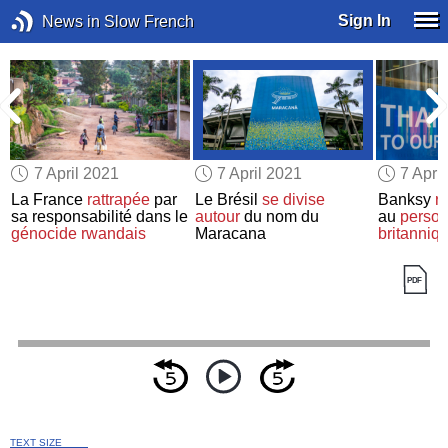
Sign In
News in Slow French
7 April 2021
7 April 2021
7 Apri
La France
rattrapée
par
Le Brésil
se divise
Banksy
r
e
sa responsabilité dans le
autour
du nom du
au
person
génocide rwandais
Maracana
britanniq
TEXT SIZE