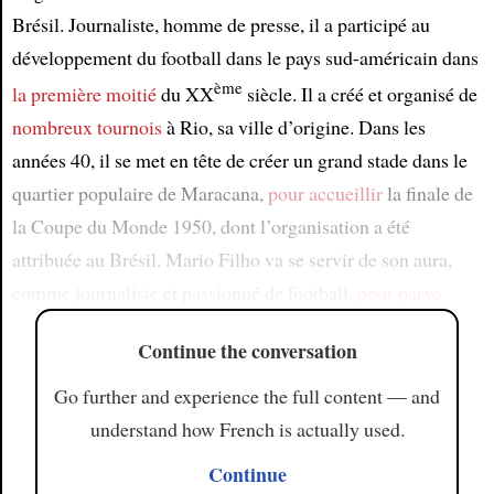
Brésil. Journaliste, homme de presse, il a participé au
développement du football dans le pays sud-américain dans
ème
la première moitié
du XX
siècle. Il a créé et organisé de
nombreux tournois
à Rio, sa ville d’origine. Dans les
années 40, il se met en tête de créer un grand stade dans le
quartier populaire de Maracana,
pour accueillir
la finale de
la Coupe du Monde 1950, dont l’organisation a été
attribuée au Brésil. Mario Filho va se servir de son aura,
comme journaliste et passionné de football,
pour parve
Continue the conversation
Go further and experience the full content — and
understand how French is actually used.
Continue