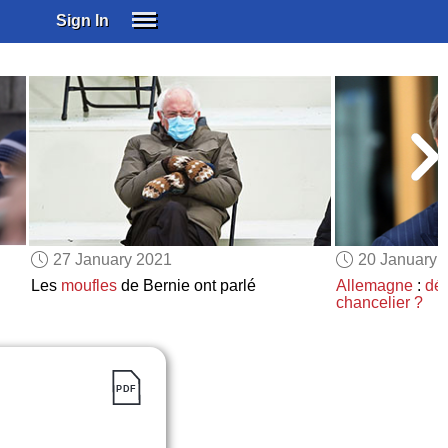
Sign In
SIGN IN
SUBSCRIBE
EDUCATIONAL LICENSES
GIFT CARDS
OTHER LANGUAGES
ABOUT US
ALEXA
27 January 2021
20 January 
ADJUST COLORS
Les
moufles
de Bernie ont parlé
Allemagne
:
dé
chancelier ?