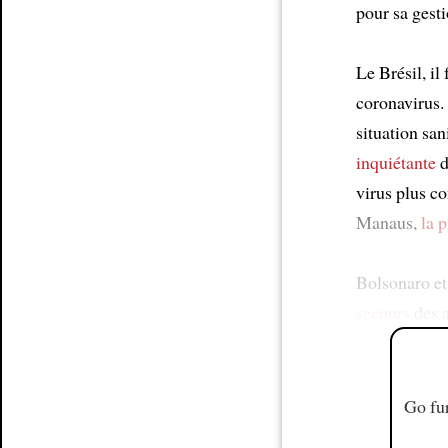
pour sa gest
Le Brésil, il 
coronavirus.
situation san
inquiétante
d
virus plus c
Manaus,
la p
Bolsonaro e
secours
des a
Go fur