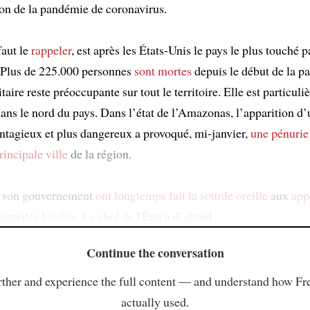
ion de la pandémie de coronavirus.
faut le
rappeler
, est après les États-Unis le pays le plus touché p
 Plus de 225.000 personnes
sont mortes
depuis le début de la pa
itaire reste préoccupante sur tout le territoire. Elle est particul
ans le nord du pays. Dans l’état de l’Amazonas, l’apparition d’
ontagieux et plus dangereux a provoqué, mi-janvier,
une pénurie
rincipale ville
de la région.
t son gouvernement
ont longtemps fait la sourde oreille
aux
app
utorités locales. Le chef de l'État a d’abord
Continue the conversation
ther and experience the full content — and understand how Fr
actually used.