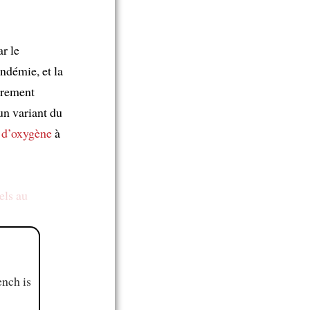
ar le
ndémie, et la
ièrement
un variant du
 d’oxygène
à
els au
ench is