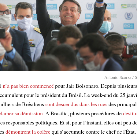
Antonio Scorza / 
21
n’a pas bien commencé
pour Jair Bolsonaro. Depuis plusieur
ccumulent pour le président du Brésil. Le week-end du 25 janvi
illiers de Brésiliens
sont descendus dans les rues
des principal
clamer sa démission
. À Brasilia, plusieurs procédures de
destit
es responsables politiques. Et si, pour l’instant, elles ont peu 
les
démontrent la colère
qui s’accumule contre le chef de l'État, 