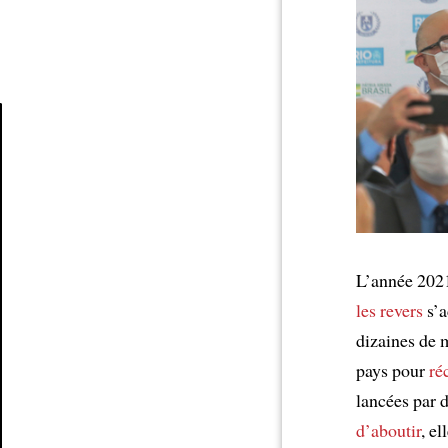
Article
L’année 20
les revers
s’a
dizaines de m
pays pour
ré
lancées par d
d’aboutir
, el