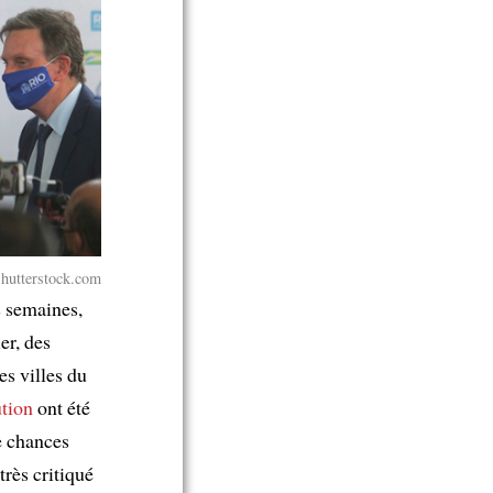
Shutterstock.com
s semaines,
er, des
es villes du
ution
ont été
de chances
très critiqué