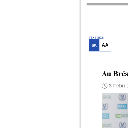
TEXT SIZE
aa
AA
Au Brés
3 Febru