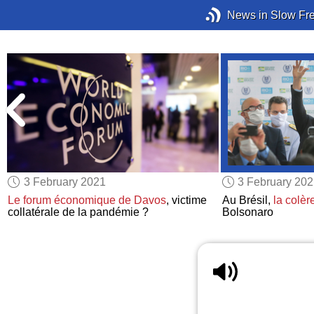
News in Slow Fr
3 February 2021
3 February 20
t
Le forum économique de Davos
, victime
Au Brésil,
la colèr
collatérale de la pandémie ?
Bolsonaro