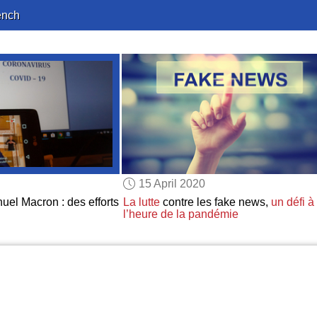
ench
15 April 2020
el Macron : des efforts
La lutte
contre les fake news,
un défi à
l’heure de la pandémie