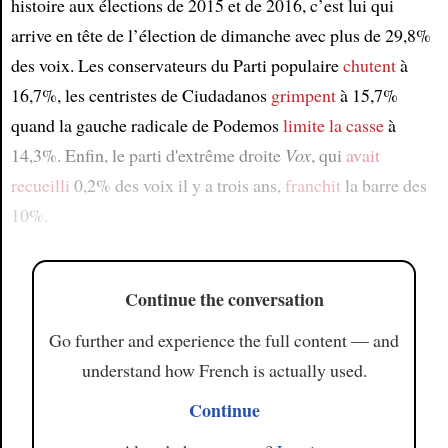
histoire aux élections de 2015 et de 2016, c’est lui qui
arrive en tête de l’élection de dimanche avec plus de 29,8%
Article
des voix. Les conservateurs du Parti populaire
chutent
à
16,7%, les centristes de Ciudadanos
grimpent
à 15,7%
quand la gauche radicale de Podemos
limite la casse
à
14,3%. Enfin, le parti d'extrême droite
Vox
, qui
avait
recueilli
0,2% des voix il y a trois ans,
franchit
la barre des
10%.
Continue the conversation
Go further and experience the full content — and
understand how French is actually used.
Continue