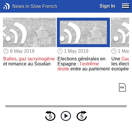
Sign In
News in Slow French
8 May 2019
1 May 2019
1 May
Balles
,
gaz lacrymogène
Elections générales en
Une
Gauc
et romance au Soudan
Espagne :
l’extrême
les électi
droite
entre au parlement
européen