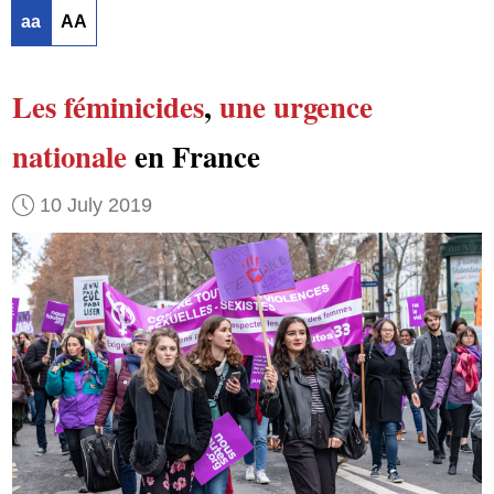
aa
AA
Les féminicides
,
une urgence
nationale
en France
10 July 2019