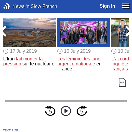
Sign In
News in Slow French
17 July 2019
10 July 2019
10 Jul
L’Iran
fait monter la
Les féminicides
,
une
L’accord
U
pression
sur le nucléaire
urgence nationale
en
inquiète
l
France
français
TEXT SIZE