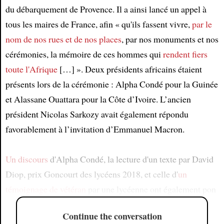
du débarquement de Provence. Il a ainsi lancé un appel à
tous les maires de France, afin « qu'ils fassent vivre,
par le
nom de nos rues et de nos places
, par nos monuments et nos
cérémonies, la mémoire de ces hommes qui
rendent fiers
toute l'Afrique
[…] ». Deux présidents africains étaient
présents lors de la cérémonie : Alpha Condé pour la Guinée
et Alassane Ouattara pour la Côte d’Ivoire. L’ancien
président Nicolas Sarkozy avait également répondu
favorablement à l’invitation d’Emmanuel Macron.
Un discours
d'Alpha Condé, la lecture d'un texte par David
Diop, prix Goncourt des lycéens 2018, et celle d'
un
témoignage de vétéran
par une lycéenne ont également pon
Continue the conversation