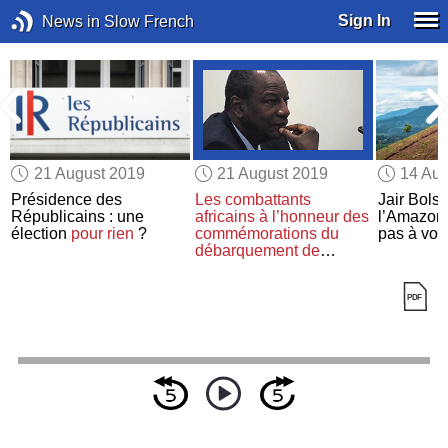
Sign In
News in Slow French
21 August 2019
21 August 2019
14 Aug
Présidence des
Les combattants
Jair Bolso
Républicains : une
africains
à l’honneur des
l’Amazon
élection
pour rien
?
commémorations du
pas à vou
débarquement de
Provence