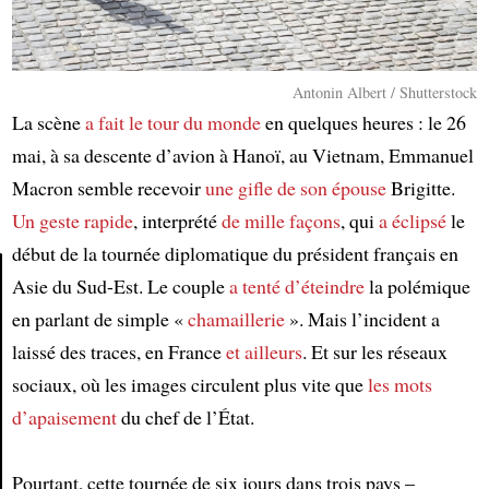
Antonin Albert / Shutterstock
La scène
a fait le tour du monde
en quelques heures : le 26
mai, à sa descente d’avion à Hanoï, au Vietnam, Emmanuel
Macron semble recevoir
une gifle
de son épouse
Brigitte.
Un geste rapide
, interprété
de mille façons
, qui
a éclipsé
le
début de la tournée diplomatique du président français en
Asie du Sud-Est. Le couple
a tenté d’éteindre
la polémique
en parlant de simple «
chamaillerie
». Mais l’incident a
Article
laissé des traces, en France
et ailleurs
. Et sur les réseaux
sociaux, où les images circulent plus vite que
les mots
d’apaisement
du chef de l’État.
Pourtant, cette tournée de six jours dans trois pays –