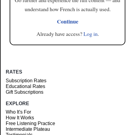
Go further and experience the full content — and
understand how French is actually used.
Continue
Already have access?
Log in
.
RATES
Subscription Rates
Educational Rates
Gift Subscriptions
EXPLORE
Who It's For
How It Works
Free Listening Practice
Intermediate Plateau
Testimonials