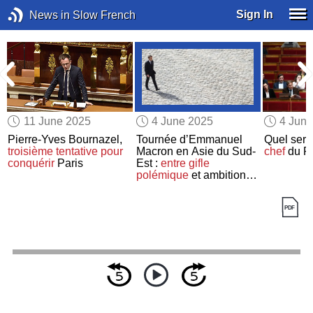
Sign In
News in Slow French
11 June 2025
4 June 2025
4 Jun
e
Pierre-Yves Bournazel,
Tournée d’Emmanuel
Quel sera
troisième tentative
pour
Macron en Asie du Sud-
chef
du Pa
conquérir
Paris
Est :
entre gifle
polémique
et ambitions
géopolitiques