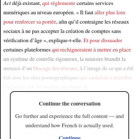
Act
déjà existant,
qui réglemente
certains services
numériques au niveau européen. « Il faut
aller plus loin
pour renforcer
sa portée
, afin qu’il contraigne les réseaux
sociaux à ne pas accepter la création de comptes sans
vérification d’âge », explique-t-elle.
Et pour dissuader
certaines plateformes
qui rechigneraient à
mettre en place
un système de contrôle rigoureux, la ministre brandit la
menace d’un
blocage des réseaux
, à l’image de ce qui a été
fait avec les sites pornographiques
qui tardaient à interdire
leur accès aux internautes de moins de
Continue the conversation
Go further and experience the full content — and
understand how French is actually used.
Continue