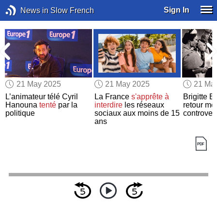
Sign In
News in Slow French
21 May 2025
21 May 2025
21 Ma
L’animateur télé Cyril
La France
s'apprête
à
Brigitte B
Hanouna
tenté
par la
interdire
les réseaux
retour mé
politique
sociaux aux moins de 15
controver
ans