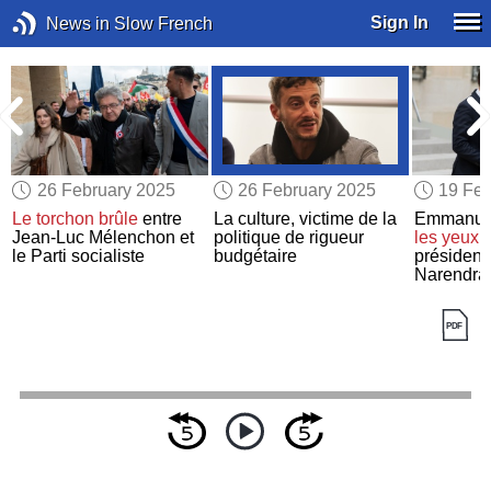
Sign In
News in Slow French
26 February 2025
26 February 2025
19 Feb
a
Le torchon brûle
entre
La culture, victime de la
Emmanue
Jean-Luc Mélenchon et
politique de rigueur
les yeux 
le Parti socialiste
budgétaire
président
Narendra