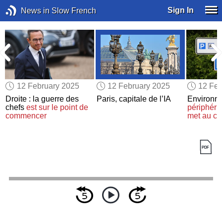
Sign In
News in Slow French
12 February 2025
12 February 2025
12 Feb
Droite : la guerre des
Paris, capitale de l’IA
Environn
chefs
est sur le point de
périphéri
e
commencer
met au co