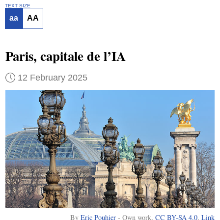
TEXT SIZE
aa
AA
Paris, capitale de l’IA
12 February 2025
By
Eric Pouhier
-
Own work
,
CC BY-SA 4.0
,
Link