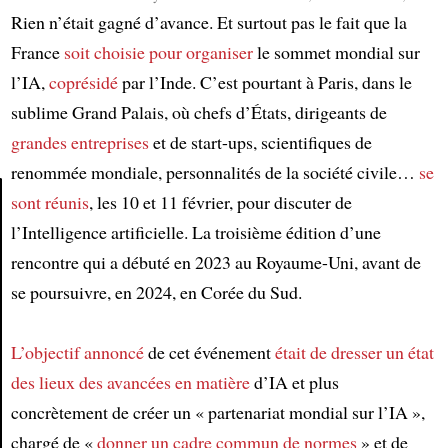
Rien n’était gagné d’avance. Et surtout pas le fait que la
France
soit choisie
pour organiser
le sommet mondial sur
l’IA,
coprésidé
par l’Inde. C’est pourtant à Paris, dans le
sublime Grand Palais, où chefs d’États, dirigeants de
grandes entreprises
et de start-ups, scientifiques de
renommée mondiale, personnalités de la société civile…
se
sont réunis
, les 10 et 11 février, pour discuter de
l’Intelligence artificielle. La troisième édition d’une
Article
rencontre qui a débuté en 2023 au Royaume-Uni, avant de
se poursuivre, en 2024, en Corée du Sud.
L’objectif annoncé
de cet événement
était de dresser un état
des lieux
des avancées en matière
d’IA et plus
concrètement de créer un « partenariat mondial sur l’IA »,
chargé de «
donner un cadre commun de normes
» et de