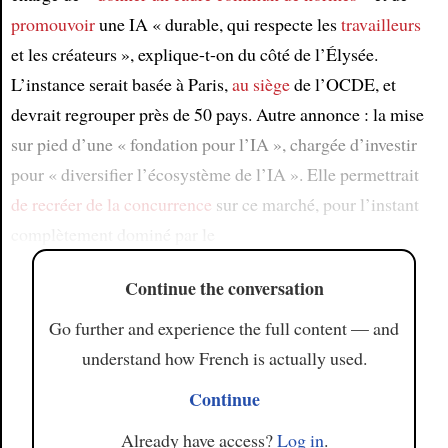
promouvoir
une IA « durable, qui respecte les
travailleurs
et les créateurs », explique-t-on du côté de l’Élysée.
L’instance serait basée à Paris,
au siège
de l’OCDE, et
devrait regrouper près de 50 pays. Autre annonce : la mise
sur pied d’une « fondation pour l’IA », chargée d’investir
pour « diversifier l’écosystème de l’IA ». Elle permettrait
de recréer de la concurrence
sur ce marché, pour l’instant
complètement dominé par le
Continue the conversation
Go further and experience the full content — and
understand how French is actually used.
Continue
Already have access?
Log in
.