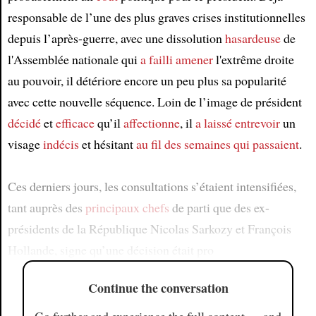
responsable de l’une des plus graves crises institutionnelles
depuis l’après-guerre, avec une dissolution
hasardeuse
de
l'Assemblée nationale qui
a failli amener
l'extrême droite
au pouvoir, il détériore encore un peu plus sa popularité
avec cette nouvelle séquence. Loin de l’image de président
décidé
et
efficace
qu’il
affectionne
, il
a laissé entrevoir
un
visage
indécis
et hésitant
au fil des semaines qui passaient
.
Ces derniers jours, les consultations s’étaient intensifiées,
tant auprès des
principaux chefs
de parti que des ex-
présidents de la République Nicolas Sarkozy et François
Hollande, signe qu’une décision était pro
Continue the conversation