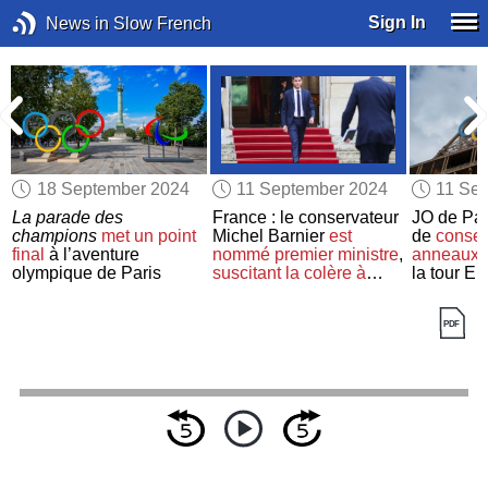
Sign In
News in Slow French
18 September 2024
11 September 2024
11 Se
La parade des
France : le conservateur
JO de Pari
champions
met un point
Michel Barnier
est
de
conser
final
à l’aventure
nommé
premier ministre
,
anneaux 
olympique de Paris
suscitant la colère
à
la tour Eif
gauche
des dents