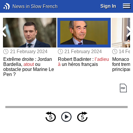
Sign In
News in Slow French
21 February 2024
21 February 2024
14 Feb
Extrême droite : Jordan
Robert Badinter :
l’adieu
Monaco :
Bardella,
atout
ou
à
un héros français
font tremb
obstacle pour Marine Le
principau
Pen ?