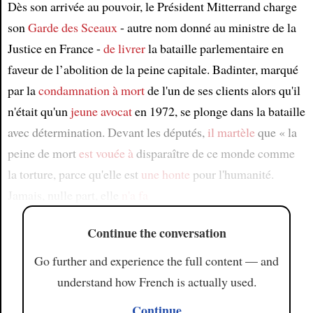
Dès son arrivée au pouvoir, le Président Mitterrand charge
son
Garde des Sceaux
- autre nom donné au ministre de la
Justice en France -
de livrer
la bataille parlementaire en
faveur de l’abolition de la peine capitale. Badinter, marqué
par la
condamnation à mort
de l'un de ses clients alors qu'il
n'était qu'un
jeune avocat
en 1972, se plonge dans la bataille
avec détermination. Devant les députés,
il martèle
que « la
peine de mort
est vouée à
disparaître de ce monde comme
la torture, parce qu'elle est
une honte
pour l'humanité.
Jamais, nulle part, elle
n'a fa
Continue the conversation
Go further and experience the full content — and
understand how French is actually used.
Continue