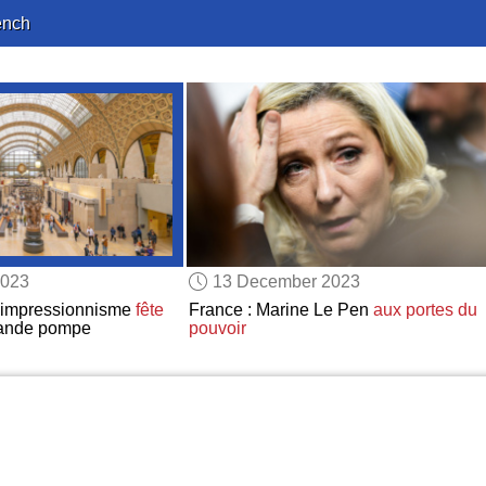
ench
2023
13 December 2023
L’impressionnisme
fête
France : Marine Le Pen
aux portes
du
ande pompe
pouvoir