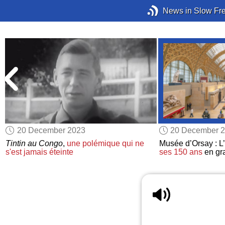
News in Slow Fr
20 December 2023
20 December 
t
Tintin au Congo
,
une polémique
qui ne
Musée d’Orsay : 
s'est jamais éteinte
ses 150 ans
en gr