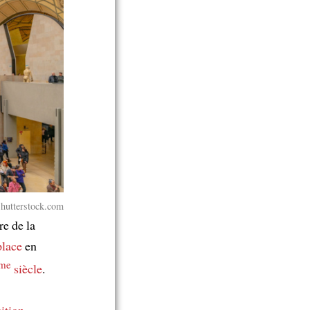
Shutterstock.com
re de la
place
en
me
siècle
.
sition