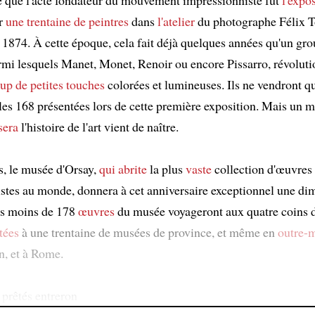
ar
une trentaine de peintres
dans
l'atelier
du photographe Félix 
1874. À cette époque, cela fait déjà quelques années qu'un gr
parmi lesquels Manet, Monet, Renoir ou encore Pissarro, révoluti
up de petites touches
colorées et lumineuses. Ils ne vendront q
r les 168 présentées lors de cette première exposition. Mais un
sera
l'histoire de l'art vient de naître.
s, le musée d'Orsay,
qui abrite
la plus
vaste
collection d'œuvres
stes au monde, donnera à cet anniversaire exceptionnel une di
as moins de 178
œuvres
du musée voyageront aux quatre coins d
tées
à une trentaine de musées de province, et même en
outre-
n, et à Rome.
 prêtés entreron