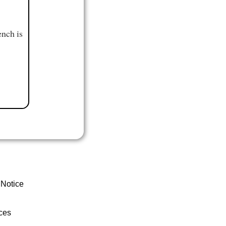
ench is
 Notice
ces