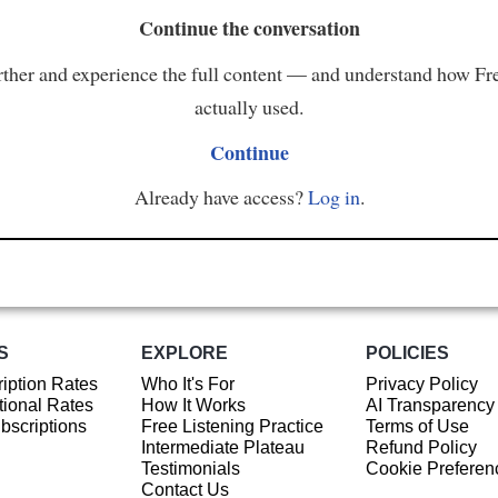
Continue the conversation
ther and experience the full content — and understand how Fr
actually used.
Continue
Already have access?
Log in
.
S
EXPLORE
POLICIES
iption Rates
Who It's For
Privacy Policy
ional Rates
How It Works
AI Transparency
ubscriptions
Free Listening Practice
Terms of Use
Intermediate Plateau
Refund Policy
Testimonials
Cookie Preferen
Contact Us