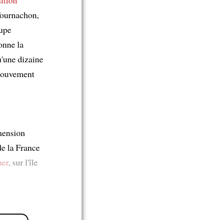
Tournachon,
oupe
onne la
u'une dizaine
 mouvement
mension
e la France
mer
, sur l'île