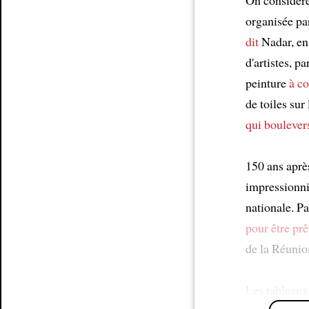
organisée p
dit
Nadar, en 
d'artistes, 
peinture
à co
de toiles su
qui boulever
150 ans aprè
impressionni
nationale. P
pour être prê
de la Réunio
Les tableaux