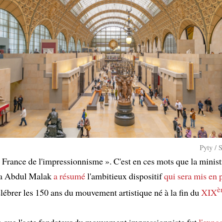
Pyty / 
 France de l'impressionnisme ». C'est en ces mots que la minist
a Abdul Malak
a résumé
l'ambitieux dispositif
qui sera mis en 
è
lébrer les 150 ans du mouvement artistique né à la fin du
XIX
 que l'acte fondateur du mouvement impressionniste fut
l'expo