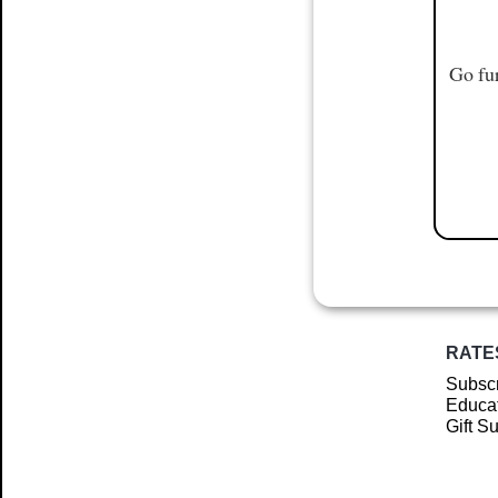
Go fur
RATE
Subscr
Educat
Gift S