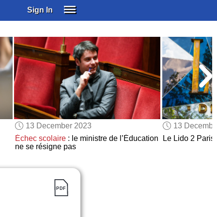
Sign In
SIGN IN
SUBSCRIBE
EDUCATIONAL LICENSES
GIFT CARDS
OTHER LANGUAGES
ABOUT US
ALEXA
13 December 2023
13 Decembe
ADJUST COLORS
Échec scolaire
: le ministre de l’Éducation
Le Lido 2 Paris 
ne se résigne pas