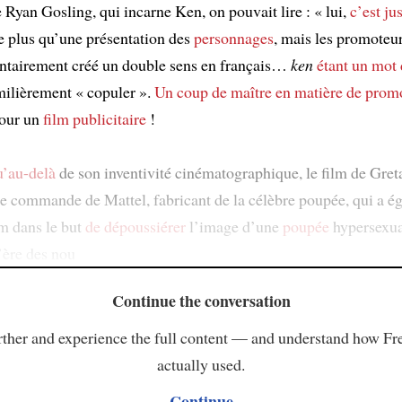
 Ryan Gosling, qui incarne Ken, on pouvait lire : « lui,
c’est ju
de plus qu’une présentation des
personnages
, mais les promoteur
ontairement créé un double sens en français…
ken
étant un mot 
amilièrement « copuler ».
Un coup de maître
en matière de prom
pour un
film publicitaire
!
u’au-delà
de son inventivité cinématographique, le film de Gret
ne commande de Mattel, fabricant de la célèbre poupée, qui a é
lm dans le but
de dépoussiérer
l’image d’une
poupée
hypersexua
’ère des nou
Continue the conversation
ther and experience the full content — and understand how Fr
actually used.
Continue