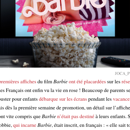
JOCA_PH
premières affiches
du film
Barbie
ont été placardées
sur les
rés
 les Français ont enfin vu la vie en rose ! Beaucoup de parents se
uster pour enfants
débarque sur les écrans
pendant les
vacances
is dès la première semaine de promotion, un détail sur l’affich
 ont vite compris que
Barbie
n’était pas destiné
à leurs enfants. 
obbie,
qui incarne
Barbie
, était inscrit, en français : « elle sait t