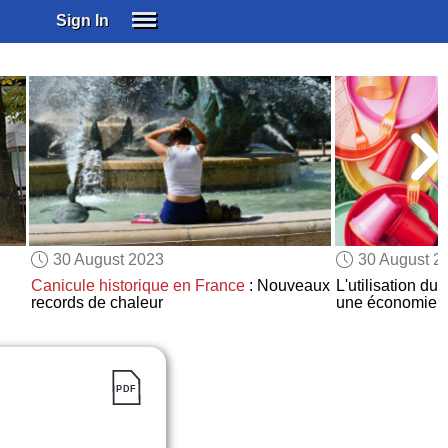
Sign In
SIGN IN
SUBSCRIBE
EDUCATIONAL LICENSES
GIFT CARDS
OTHER LANGUAGES
ABOUT US
ALEXA
30 August 2023
30 August 2
ADJUST COLORS
Canicule historique en France
: Nouveaux
L'utilisation du
records de chaleur
une économie ci