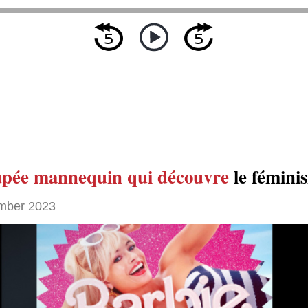
upée mannequin
qui découvre
le fémini
mber 2023