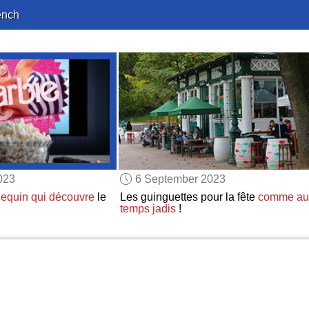
ench
023
6 September 2023
equin
qui découvre
le
Les guinguettes pour la fête
comme au
temps jadis
!