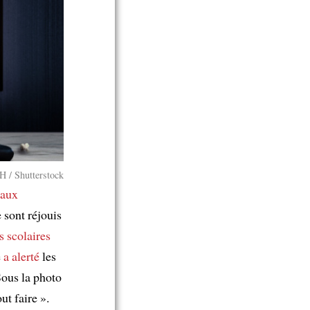
 / Shutterstock
eaux
 sont réjouis
 scolaires
e
a alerté
les
Sous la photo
out faire ».