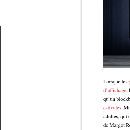
Article
Lorsque les
d’affichage
,
qu’un blockb
estivales
. Ma
adultes, qui
de Margot R