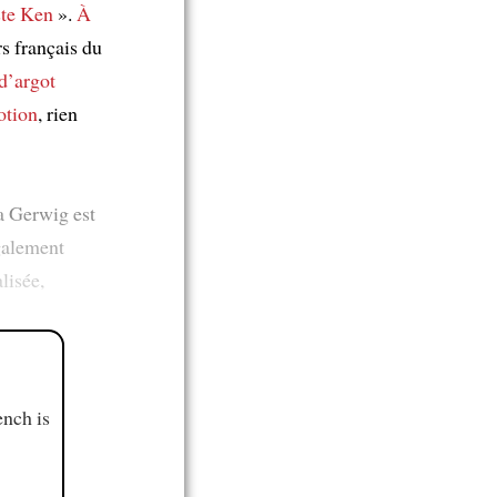
ste Ken
».
À
s français du
d’argot
otion
, rien
a Gerwig est
galement
lisée,
ench is