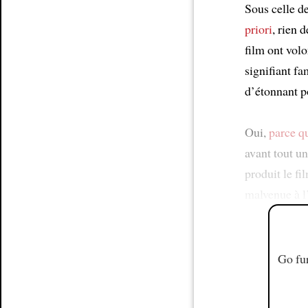
Sous celle de
priori
, rien 
film ont vol
signifiant f
d’étonnant 
Oui,
parce q
avant tout u
produit le fi
malvenue à l
Go fur