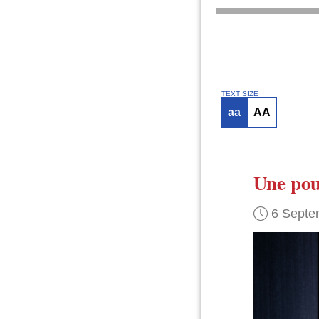
TEXT SIZE
aa
AA
Une po
6 Septe