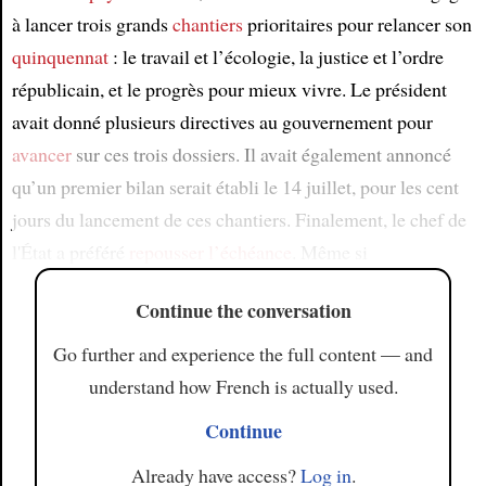
à lancer trois grands
chantiers
prioritaires pour relancer son
quinquennat
: le travail et l’écologie, la justice et l’ordre
républicain, et le progrès pour mieux vivre. Le président
avait donné plusieurs directives au gouvernement pour
avancer
sur ces trois dossiers. Il avait également annoncé
qu’un premier bilan serait établi le 14 juillet, pour les cent
jours du lancement de ces chantiers. Finalement, le chef de
l'État a préféré
repousser l’échéance
. Même si
Continue the conversation
Go further and experience the full content — and
understand how French is actually used.
Continue
Already have access?
Log in
.