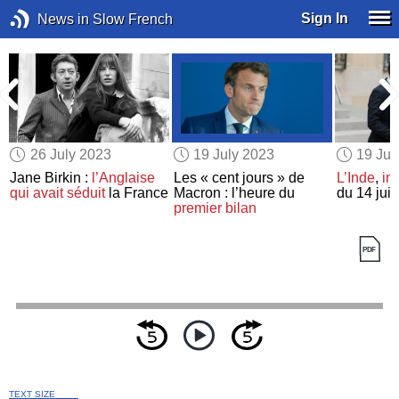
Sign In
News in Slow French
26 July 2023
19 July 2023
19 Jul
Jane Birkin :
l’Anglaise
Les « cent jours » de
L’Inde
,
in
qui avait séduit
la France
Macron : l’heure du
du 14 juil
premier bilan
TEXT SIZE