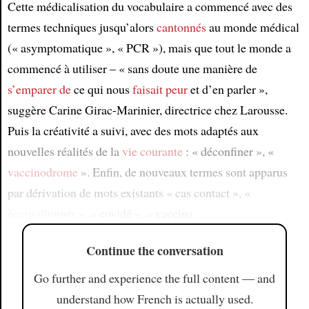
Cette médicalisation du vocabulaire a commencé avec des
termes techniques jusqu’alors
cantonnés
au monde médical
(« asymptomatique », « PCR »), mais que tout le monde a
commencé à utiliser – « sans doute une manière de
s’emparer de
ce qui nous
faisait peur
et d’en parler »,
suggère Carine Girac-Marinier, directrice chez Larousse.
Puis la créativité a suivi, avec des mots adaptés aux
nouvelles réalités de la
vie courante
: « déconfiner », «
vaccinodrome
». Enfin, de nouveaux termes sont apparus
par dérivation de mots existants « cas contact », «
écouvillonner
», « covidé », « vaccina
Continue the conversation
Go further and experience the full content — and
understand how French is actually used.