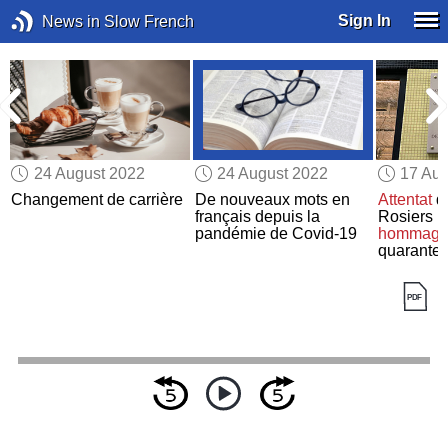
Sign In
News in Slow French
24 August 2022
24 August 2022
17 Aug
Changement de carrière
De nouveaux mots en
Attentat
de
français depuis la
Rosiers :
pandémie de Covid-19
hommage 
quarante 