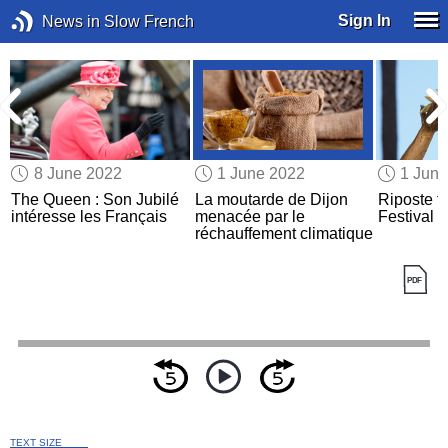
Sign In
News in Slow French
8 June 2022
1 June 2022
1 Jun
The Queen : Son Jubilé
La moutarde de Dijon
Riposte f
intéresse les Français
menacée par le
Festival 
réchauffement climatique
TEXT SIZE