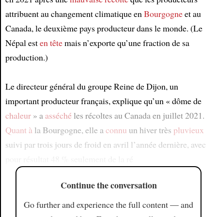
attribuent au changement climatique en
Bourgogne
et au
Canada, le deuxième pays producteur dans le monde. (Le
Népal est
en tête
mais n’exporte qu’une fraction de sa
production.)
Le directeur général du groupe Reine de Dijon, un
important producteur français, explique qu’un « dôme de
chaleur
» a
asséché
les récoltes au Canada en juillet 2021.
Quant à
la Bourgogne, elle a
connu
un hiver très
pluvieux
suivi par trois jours de froid en avril l’année dernière, avec
pour résultat 48 % seulement de la ré
Continue the conversation
Go further and experience the full content — and