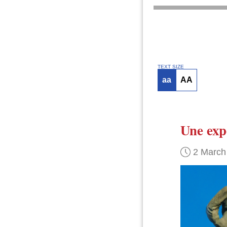
TEXT SIZE
aa
AA
Une exp
2 March