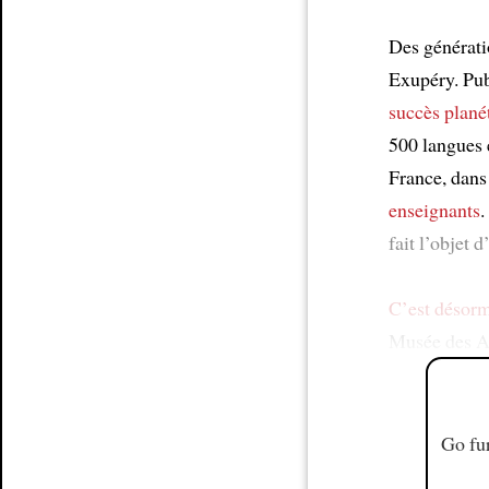
Des génératio
Exupéry. Pub
succès plané
500 langues e
France, dans 
enseignants
.
fait l’objet 
C’est désorm
Musée des Ar
Go fur