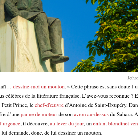
Jethr
plaît…
dessine-moi un mouton
. » Cette phrase est sans doute l’
lus célèbres de la littérature française. L’avez-vous reconnue ? E
 Petit Prince, le
chef-d'œuvre
d’Antoine de Saint-Exupéry. Da
ffre d’une
panne de moteur
de son
avion
au-dessus
du Sahara. A
 d’urgence
, il découvre,
au lever du jour
, un
enfant blondinet
ven
 lui demande, donc, de lui dessiner un mouton.