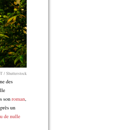
oT / Shutterstock
une des
lle
ns son
roman
,
près un
u de nulle