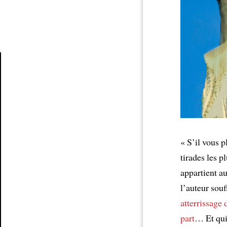
Article
« S’il vous 
tirades les p
appartient au
l’auteur sou
atterrissage
part
… Et qui