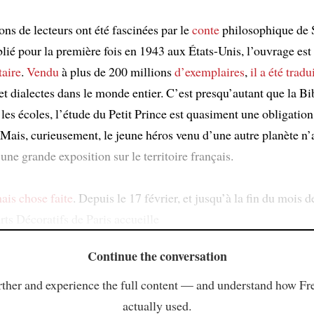
ns de lecteurs ont été fascinées par le
conte
philosophique de 
lié pour la première fois en 1943 aux États-Unis, l’ouvrage es
taire
.
Vendu
à plus de 200 millions
d’exemplaires
,
il a été tradu
t dialectes dans le monde entier. C’est presqu’autant que la Bi
les écoles, l’étude du Petit Prince est quasiment une obligation
 Mais, curieusement, le jeune héros venu d’une autre planète n’
d’une grande exposition sur le territoire français.
ais chose faite
. Depuis le 17 février, et jusqu’à la fin du mois de
ts Décoratifs de Paris accueille
Continue the conversation
ther and experience the full content — and understand how Fr
actually used.