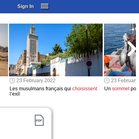
Sign In
SIGN IN
SUBSCRIBE
EDUCATIONAL LICENSES
GIFT CARDS
OTHER LANGUAGES
ABOUT US
ALEXA
23 February 2022
23 February
ADJUST COLORS
Les musulmans français qui
choisissent
Un
sommet
pour
l’exil